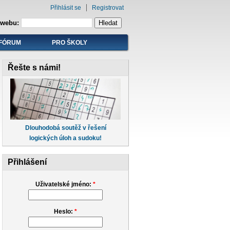
Přihlásit se
Registrovat
 webu:
FÓRUM
PRO ŠKOLY
Řešte s námi!
Dlouhodobá soutěž v řešení
logických úloh a sudoku!
Přihlášení
Uživatelské jméno:
*
Heslo:
*