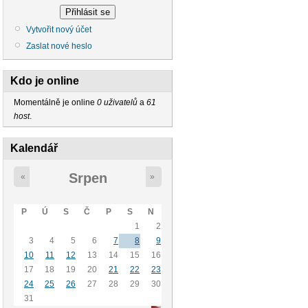
Vytvořit nový účet
Zaslat nové heslo
Kdo je online
Momentálně je online
0 uživatelů
a
61
host
.
Kalendář
Srpen
«
»
P
Ú
S
Č
P
S
N
1
2
3
4
5
6
7
8
9
10
11
12
13
14
15
16
17
18
19
20
21
22
23
24
25
26
27
28
29
30
31