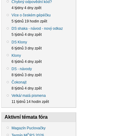
Chybný odpovědní kód?
4 týdny 4 dny zpět
Více o českém gépéčku
5 týdnů 19 hodin zpět
DS shaka - návod - nový odkaz
5 týdnů 4 dny zpět
DS Klony
6 týdnů 3 dny zpět
Klony
6 týdnů 4 dny zpět
DS - návody
8 týdnů 3 dny zpět
Čokonajt
8 týdnů 4 dny zpět
Velká/ malá pismena
11 týdnů 14 hodin zpět
Aktivní témata fóra
Magazín Puclovačky
Termín MČRS 2026