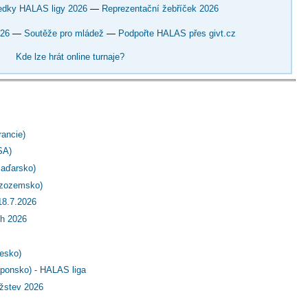
edky HALAS ligy 2026
—
Reprezentační žebříček 2026
026
—
Soutěže pro mládež
—
Podpořte HALAS přes givt.cz
Kde lze hrát online turnaje?
ancie)
SA)
Maďarsko)
izozemsko)
18.7.2026
ch 2026
esko)
aponsko) - HALAS liga
užstev 2026