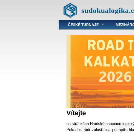
sudokualogika.c
ČESKÉ TURNAJE
MEZINÁRO
Vítejte
na stránkách Hráčské asociace logick
Pokud si rádi zaluštíte a potrápíte h