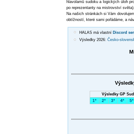
hlavolamů sudoku a logických úloh pr
po reprezentanty na mistrovství světa)
Na našich stránkách si Vám dovolujeme
obtížností, které sami pořádáme, a ná
HALAS má vlastní
Discord ser
Výsledky 2026:
Česko-slovens
M
Výsledk
Výsledky GP Sud
1*
2*
3*
4*
5*