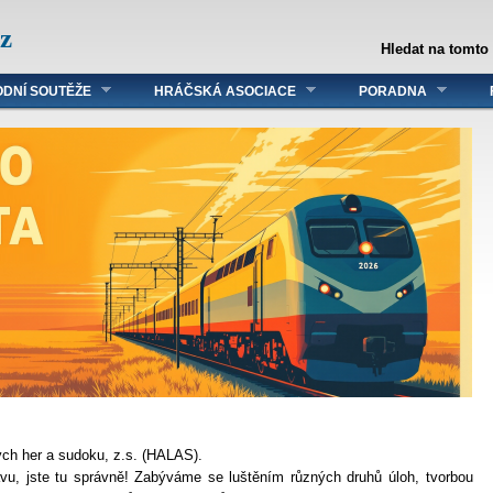
z
Hledat na tomto
DNÍ SOUTĚŽE
HRÁČSKÁ ASOCIACE
PORADNA
ých her a sudoku, z.s. (HALAS).
lavu, jste tu správně! Zabýváme se luštěním různých druhů úloh, tvorbou