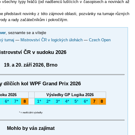
o všechny typy hráčů (od nadšenců luštících v časopisech a novinách až
.
 představit novinky z této zájmové oblasti, pozvánky na turnaje různých
vody a rady začátečníkům i pokročilým.
ver
, seznamte se a vítejte
ký turnaj
—
Mistrovství ČR v logických úlohách
—
Czech Open
istrovství ČR v sudoku 2026
19. a 20. září 2026, Brno
y dílčích kol WPF Grand Prix 2026
oku 2026
Výsledky GP Logika 2026
6*
7*
8
1*
2*
3*
4*
5
6*
7
8
*
* = neoficiální výsledky
Mohlo by vás zajímat