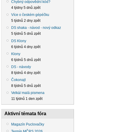
Chybný odpovědní kód?
4 týdny 5 dnů zpět
Více o českém gépéčku
5 týdnů 2 dny zpět
DS shaka - návod - nový odkaz
5 týdnů 5 dnů zpět
DS Klony
6 týdnů 4 dny zpět
Klony
6 týdnů 5 dnů zpět
DS - návody
8 týdnů 4 dny zpět
Čokonajt
8 týdnů 5 dnů zpět
Velká/ malá pismena
11 týdnů 1 den zpět
Aktivní témata fóra
Magazín Puclovačky
Termín MČRS 2026