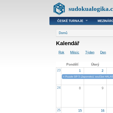
sudokualogika.c
ČESKÉ TURNAJE
MEZINÁRO
Domů
Kalendář
Rok
Měsíc
Týden
Den
Pondělí
Úterý
23
1
2
«
Puzzle GP 5 (Japonsko): součást HALAS
24
8
9
25
15
16