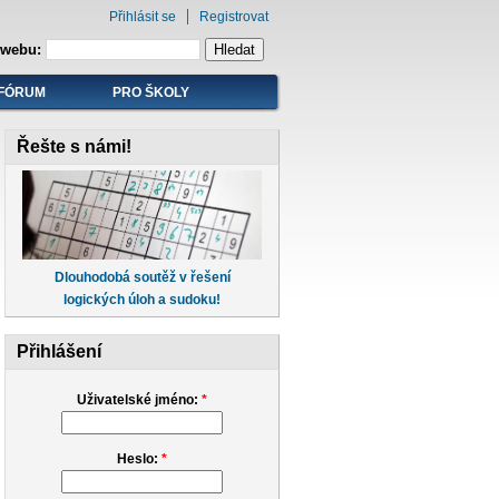
Přihlásit se
Registrovat
 webu:
FÓRUM
PRO ŠKOLY
Řešte s námi!
Dlouhodobá soutěž v řešení
logických úloh a sudoku!
Přihlášení
Uživatelské jméno:
*
Heslo:
*