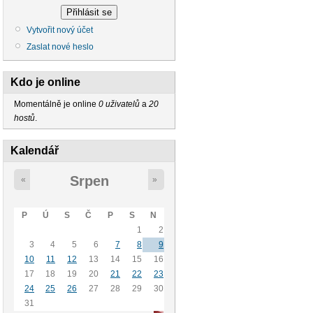
Vytvořit nový účet
Zaslat nové heslo
Kdo je online
Momentálně je online
0 uživatelů
a
20
hostů
.
Kalendář
Srpen
«
»
P
Ú
S
Č
P
S
N
1
2
3
4
5
6
7
8
9
10
11
12
13
14
15
16
17
18
19
20
21
22
23
24
25
26
27
28
29
30
31