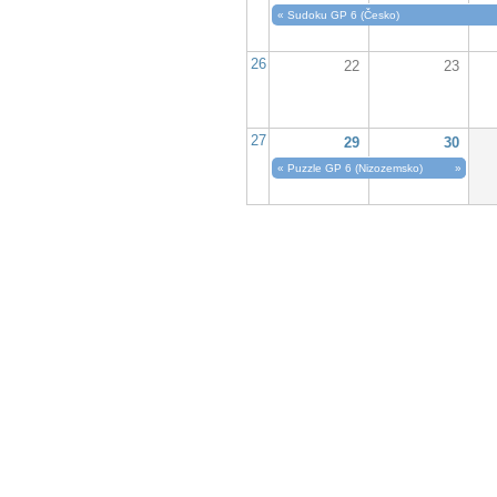
«
Sudoku GP 6 (Česko)
26
22
23
27
29
30
«
Puzzle GP 6 (Nizozemsko)
»