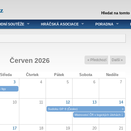
z
Hledat na tomto
DNÍ SOUTĚŽE
HRÁČSKÁ ASOCIACE
PORADNA
Červen 2026
« Předchozí
Další »
Středa
Čtvrtek
Pátek
Sobota
Neděle
3
4
5
6
7
 ligy
10
11
12
13
14
Sudoku GP 6 (Česko)
»
Mistrovství ČR v logických úlohách 2026
17
18
19
20
21