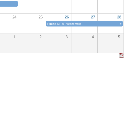
24
25
26
27
28
Puzzle GP 6 (Nizozemsko)
»
1
2
3
4
5