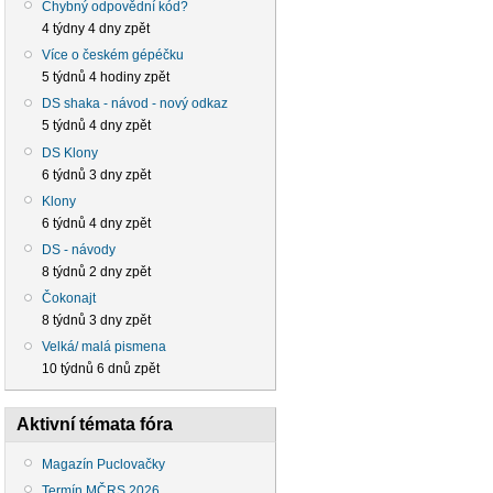
Chybný odpovědní kód?
4 týdny 4 dny zpět
Více o českém gépéčku
5 týdnů 4 hodiny zpět
DS shaka - návod - nový odkaz
5 týdnů 4 dny zpět
DS Klony
6 týdnů 3 dny zpět
Klony
6 týdnů 4 dny zpět
DS - návody
8 týdnů 2 dny zpět
Čokonajt
8 týdnů 3 dny zpět
Velká/ malá pismena
10 týdnů 6 dnů zpět
Aktivní témata fóra
Magazín Puclovačky
Termín MČRS 2026