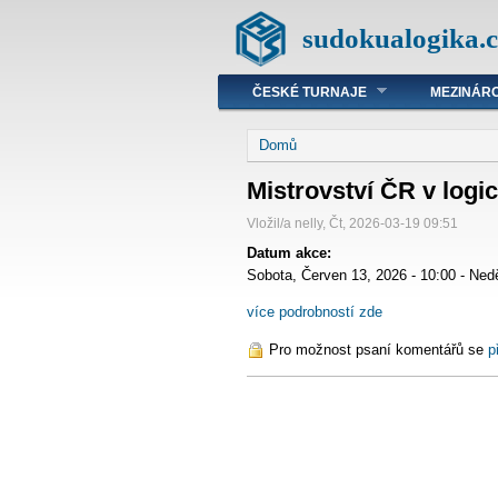
sudokualogika.c
ČESKÉ TURNAJE
MEZINÁRO
Domů
Mistrovství ČR v logi
Vložil/a nelly, Čt, 2026-03-19 09:51
Datum akce:
Sobota, Červen 13, 2026 - 10:00
-
Nedě
více podrobností zde
Pro možnost psaní komentářů se
p