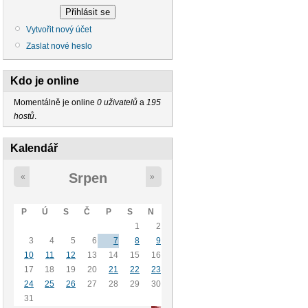
Vytvořit nový účet
Zaslat nové heslo
Kdo je online
Momentálně je online
0 uživatelů
a
195
hostů
.
Kalendář
Srpen
«
»
P
Ú
S
Č
P
S
N
1
2
3
4
5
6
7
8
9
10
11
12
13
14
15
16
17
18
19
20
21
22
23
24
25
26
27
28
29
30
31