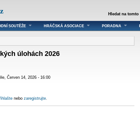
z
Hledat na tomto
DNÍ SOUTĚŽE
HRÁČSKÁ ASOCIACE
PORADNA
ckých úlohách 2026
le, Červen 14, 2026 - 16:00
řihlašte
nebo
zaregistrujte
.