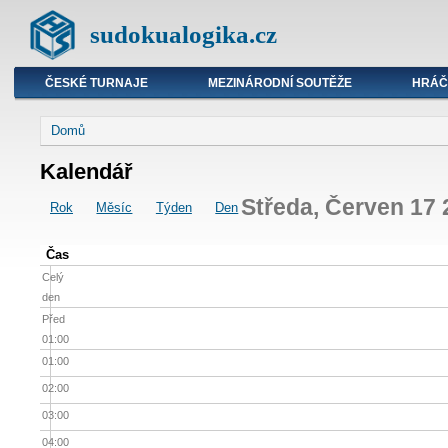
sudokualogika.cz
ČESKÉ TURNAJE
MEZINÁRODNÍ SOUTĚŽE
HRÁČ
Domů
Kalendář
Středa, Červen 17
Rok
Měsíc
Týden
Den
Čas
Celý
den
Před
01:00
01:00
02:00
03:00
04:00