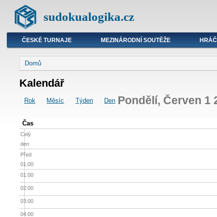
sudokualogika.cz
ČESKÉ TURNAJE
MEZINÁRODNÍ SOUTĚŽE
HRÁČ
Domů
Kalendář
Pondělí, Červen 1 
Rok
Měsíc
Týden
Den
Čas
Celý
den
Před
01:00
01:00
02:00
03:00
04:00