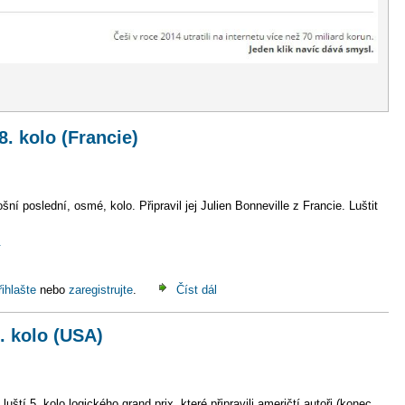
. kolo (Francie)
poslední, osmé, kolo. Připravil jej Julien Bonneville z Francie. Luštit
.
řihlašte
nebo
zaregistrujte
.
Číst dál
. kolo (USA)
ští 5. kolo logického grand prix, které připravili američtí autoři (konec