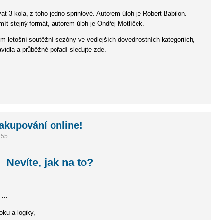
t 3 kola, z toho jedno sprintové. Autorem úloh je Robert Babilon.
mít stejný formát, autorem úloh je Ondřej Motlíček.
m letošní soutěžní sezóny ve vedlejších dovednostních kategoriích,
avidla a průběžné pořadí sledujte zde.
akupování online!
:55
Nevíte, jak na to?
...
oku a logiky,