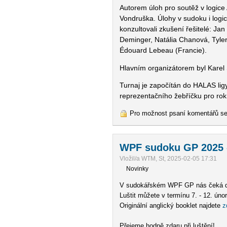
Autorem úloh pro soutěž v logice 
Vondruška. Úlohy v sudoku i logic
konzultovali zkušení řešitelé: Ja
Deminger, Natália Chanová, Tyler
Édouard Lebeau (Francie).
Hlavním organizátorem byl Karel 
Turnaj je započítán do HALAS li
reprezentačního žebříčku pro ro
Pro možnost psaní komentářů s
WPF sudoku GP 2025 - 
Vložil/a WTM, St, 2025-02-05 17:31
Novinky
V sudokářském WPF GP nás čeká druh
Luštit můžete v termínu 7. - 12. úno
Originální anglický booklet najdete
z
Přejeme hodně zdaru při luštění!