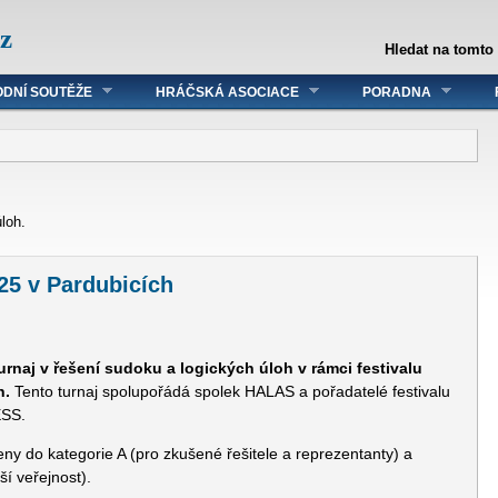
z
Hledat na tomto
DNÍ SOUTĚŽE
HRÁČSKÁ ASOCIACE
PORADNA
loh.
25 v Pardubicích
4
urnaj v řešení sudoku a logických úloh v rámci festivalu
h.
Tento turnaj spolupořádá spolek HALAS a pořadatelé festivalu
ESS.
ny do kategorie A (pro zkušené řešitele a reprezentanty) a
ší veřejnost).