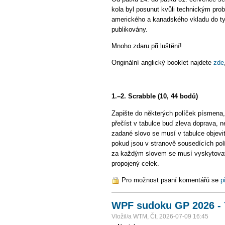
kola byl posunut kvůli technickým pro
amerického a kanadského vkladu do typ
publikovány.
Mnoho zdaru při luštění!
Originální anglický booklet najdete
zde
1.–2. Scrabble (10, 44 bodů)
Zapište do některých políček písmena
přečíst v tabulce buď zleva doprava, 
zadané slovo se musí v tabulce objevit
pokud jsou v stranově sousedících po
za každým slovem se musí vyskytovat b
propojený celek.
Pro možnost psaní komentářů se
p
WPF sudoku GP 2026 - 
Vložil/a WTM, Čt, 2026-07-09 16:45