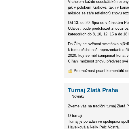
Vrcholem každé sudokářské sezony j
jak v polském Krakově, tak i v kanad
měsíce se záře reflektorů znovu rozsv
Od 13. do 20. října se v čínském Pek
Události bude předcházet znovuzroz
kategoriích do 8, 10, 12, 15 a do 18 l
Do Číny se světová smetánka sjíždí
k tomu přidali naši reprezentanti stř
2020, kdy se měl šampionát konat v 
Číňani možnost znovu předvést své 
Pro možnost psaní komentářů s
Turnaj Zlatá Praha
Novinky
Zveme vás na tradiční turnaj Zlatá P
O turnaji
Turnaj je pořádán ve spolupráci sp
Havelková a Nelly Pelc Vostrá.