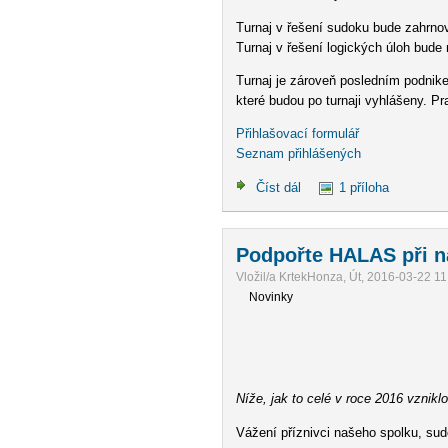
Turnaj v řešení sudoku bude zahrnova
Turnaj v řešení logických úloh bude 
Turnaj je zároveň posledním podnike
které budou po turnaji vyhlášeny. Pr
Přihlašovací formulář
Seznam přihlášených
Číst dál
1 příloha
Podpořte HALAS při n
Vložil/a KrtekHonza, Út, 2016-03-22 11
Novinky
Níže, jak to celé v roce 2016 vzniklo 
Vážení příznivci našeho spolku, sud