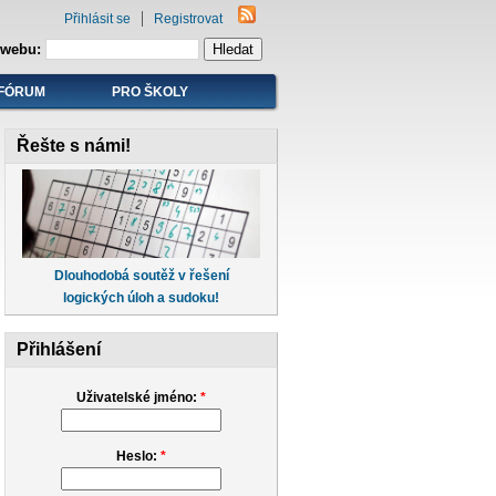
Přihlásit se
Registrovat
 webu:
FÓRUM
PRO ŠKOLY
Řešte s námi!
Dlouhodobá soutěž v řešení
logických úloh a sudoku!
Přihlášení
Uživatelské jméno:
*
Heslo:
*