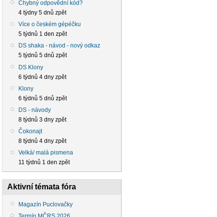
Chybný odpovědní kód?
4 týdny 5 dnů zpět
Více o českém gépéčku
5 týdnů 1 den zpět
DS shaka - návod - nový odkaz
5 týdnů 5 dnů zpět
DS Klony
6 týdnů 4 dny zpět
Klony
6 týdnů 5 dnů zpět
DS - návody
8 týdnů 3 dny zpět
Čokonajt
8 týdnů 4 dny zpět
Velká/ malá pismena
11 týdnů 1 den zpět
Aktivní témata fóra
Magazín Puclovačky
Termín MČRS 2026