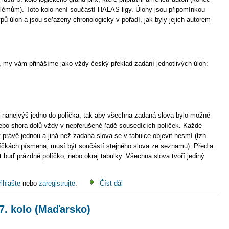
blémům). Toto kolo není součástí HALAS ligy. Úlohy jsou připomínkou
ů úloh a jsou seřazeny chronologicky v pořadí, jak byly jejich autorem
, my vám přinášíme jako vždy český překlad zadání jednotlivých úloh:
, nanejvýš jedno do políčka, tak aby všechna zadaná slova bylo možné
nebo shora dolů vždy v nepřerušené řadě sousedících políček. Každé
 právě jednou a jiná než zadaná slova se v tabulce objevit nesmí (tzn.
líčkách písmena, musí být součástí stejného slova ze seznamu). Před a
uď prázdné políčko, nebo okraj tabulky. Všechna slova tvoří jediný
řihlašte
nebo
zaregistrujte
.
Číst dál
7. kolo (Maďarsko)