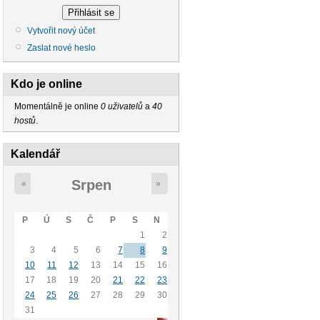
Vytvořit nový účet
Zaslat nové heslo
Kdo je online
Momentálně je online
0 uživatelů
a
40
hostů
.
Kalendář
Srpen
«
»
P
Ú
S
Č
P
S
N
1
2
3
4
5
6
7
8
9
10
11
12
13
14
15
16
17
18
19
20
21
22
23
24
25
26
27
28
29
30
31