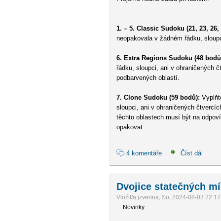
1. – 5. Classic Sudoku (21, 23, 26,
neopakovala v žádném řádku, sloupci
6. Extra Regions Sudoku (48 bodů
řádku, sloupci, ani v ohraničených 
podbarvených oblastí.
7. Clone Sudoku (59 bodů):
Vyplňte
sloupci, ani v ohraničených čtvercíc
těchto oblastech musí být na odpoví
opakovat.
4 komentáře
Číst dál
Dvojice statečných mí
Vložil/a jzverina, So, 2024-08-03 22:17
Novinky