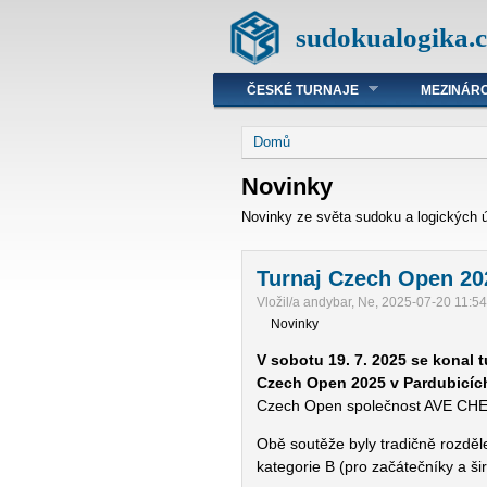
sudokualogika.c
ČESKÉ TURNAJE
MEZINÁRO
Domů
Novinky
Novinky ze světa sudoku a logických ú
Turnaj Czech Open 20
Vložil/a andybar, Ne, 2025-07-20 11:5
Novinky
V sobotu 19. 7. 2025 se konal t
Czech Open 2025 v Pardubicíc
Czech Open společnost AVE CH
Obě soutěže byly tradičně rozděle
kategorie B (pro začátečníky a šir