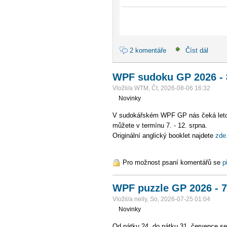
2 komentáře
Číst dál
WPF sudoku GP 2026 - 8
Vložil/a WTM, Čt, 2026-08-06 16:32
Novinky
V sudokářském WPF GP nás čeká letošní 
můžete v termínu 7. - 12. srpna.
Originální anglický booklet najdete
zde
Pro možnost psaní komentářů se
p
WPF puzzle GP 2026 - 7
Vložil/a nelly, So, 2026-07-25 01:04
Novinky
Od pátku 24. do pátku 31. července se lu