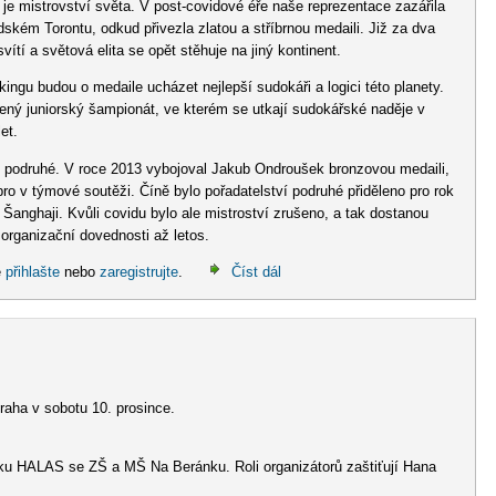
e mistrovství světa. V post-covidové éře naše reprezentace zazářila
ském Torontu, odkud přivezla zlatou a stříbrnou medaili. Již za dva
ítí a světová elita se opět stěhuje na jiný kontinent.
ingu budou o medaile ucházet nejlepší sudokáři a logici této planety.
ený juniorský šampionát, ve kterém se utkají sudokářské naděje v
et.
 podruhé. V roce 2013 vybojoval Jakub Ondroušek bronzovou medaili,
íbro v týmové soutěži. Číně bylo pořadatelství podruhé přiděleno pro rok
Šanghaji. Kvůli covidu bylo ale mistroství zrušeno, a tak dostanou
organizační dovednosti až letos.
e
přihlašte
nebo
zaregistrujte
.
Číst dál
raha v sobotu 10. prosince.
olku HALAS se ZŠ a MŠ Na Beránku. Roli organizátorů zaštiťují Hana