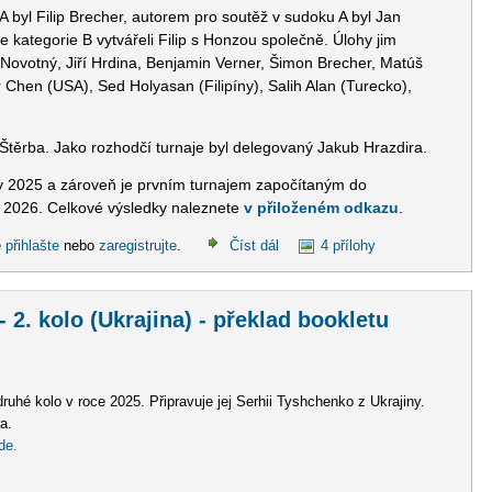
A byl Filip Brecher, autorem pro soutěž v sudoku A byl Jan
e kategorie B vytvářeli Filip s Honzou společně. Úlohy jim
n Novotný, Jiří Hrdina, Benjamin Verner, Šimon Brecher, Matúš
 Chen (USA), Sed Holyasan (Filipíny), Salih Alan (Turecko),
Štěrba. Jako rozhodčí turnaje byl delegovaný Jakub Hrazdira.
gy 2025 a zároveň je prvním turnajem započítaným do
k 2026. Celkové výsledky naleznete
v přiloženém odkazu
.
e
přihlašte
nebo
zaregistrujte
.
Číst dál
4 přílohy
2. kolo (Ukrajina) - překlad bookletu
é kolo v roce 2025. Připravuje jej Serhii Tyshchenko z Ukrajiny.
ra.
de.