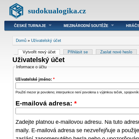
sudokualogika.cz
ČESKÉ TURNAJE
MEZINÁRODNÍ SOUTĚŽE
HRÁČS
Domů
»
Uživatelský účet
Vytvořit nový účet
Přihlásit se
Zaslat nové heslo
Uživatelský účet
Informace o účtu
Uživatelské jméno:
*
Použití mezer je povoleno; interpunkce není povolena s výjimkou teček, spojovníků
E-mailová adresa:
*
Zadejte platnou e-mailovou adresu. Na tuto adre
maily. E-mailová adresa se nezveřejňuje a použij
zaslání zapomenutého hesla nebo o upozorňování