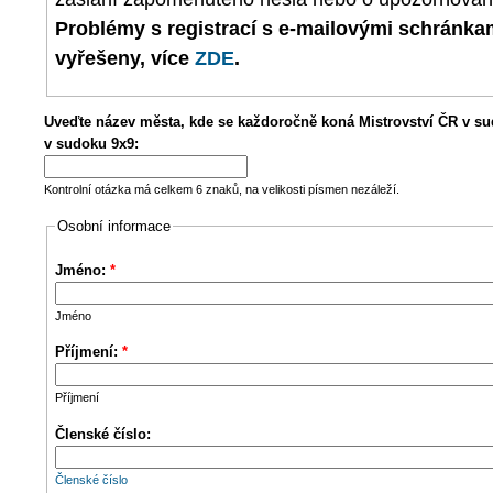
Problémy s registrací s e-mailovými schránk
vyřešeny, více
ZDE
.
Uveďte název města, kde se každoročně koná Mistrovství ČR v su
v sudoku 9x9:
Kontrolní otázka má celkem 6 znaků, na velikosti písmen nezáleží.
Osobní informace
Jméno:
*
Jméno
Příjmení:
*
Příjmení
Členské číslo:
Členské číslo