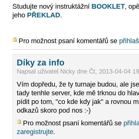
Studujte nový instruktážní
BOOKLET
, opě
jeho
PŘEKLAD
.
Pro možnost psaní komentářů se
přihlaš
Díky za info
Napsal uživatel Nicky dne Čt, 2013-04-04 19
Vím dopředu, že ty turnaje budou, ale js
tady tenhle server, kde mě trknou do hl
pídit po tom, "co kde kdy jak" a rovnou m
odkazů skoro pod nos :-)
Pro možnost psaní komentářů se
přihl
zaregistrujte
.