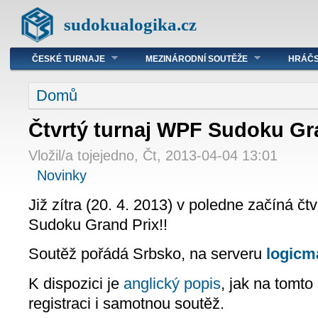
sudokualogika.cz
ČESKÉ TURNAJE
MEZINÁRODNÍ SOUTĚŽE
HRÁČS
Domů
Čtvrtý turnaj WPF Sudoku Gr
Vložil/a tojejedno, Čt, 2013-04-04 13:01
Novinky
Již zítra (20. 4. 2013) v poledne začíná čt
Sudoku Grand Prix!!
Soutěž pořádá Srbsko, na serveru
logicm
K dispozici je
anglický popis
, jak na tomto
registraci i samotnou soutěž.