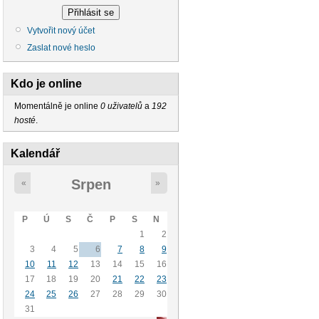
Vytvořit nový účet
Zaslat nové heslo
Kdo je online
Momentálně je online
0 uživatelů
a
192
hosté
.
Kalendář
Srpen
«
»
P
Ú
S
Č
P
S
N
1
2
3
4
5
6
7
8
9
10
11
12
13
14
15
16
17
18
19
20
21
22
23
24
25
26
27
28
29
30
31