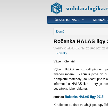
sudokualogika.c
ČESKÉ TURNAJE
MEZINÁRO
Domů
Ročenka HALAS ligy 
Vložil/a KrtekHonza, Ne, 2016-01-24 23:
Novinky
Vážení čtenáři!
Výbor HALAS se rozhodl připravit pro
zvanou ročenku. Zahrnuli jsme do ní
Kompletní materiály jsou dostupné v a
informací o HALAS lize, který je do
pozvánka, jako reklama.
stránka
Ročenka HALAS ligy 2015
K ročence se dále vztahují postupy ře