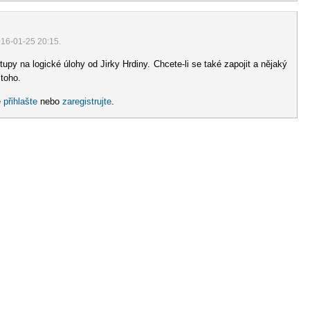
016-01-25 20:15.
py na logické úlohy od Jirky Hrdiny. Chcete-li se také zapojit a nějaký
 toho.
e
přihlašte
nebo
zaregistrujte
.