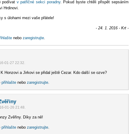
ě podívat
v patřičné sekci poradny
. Pokud byste chtěli přispět sepsáním
i Hrdinovi.
y s úlohami mezi vaše přátele!
- 24. 1. 2016 - Krt -
řihlašte
nebo
zaregistrujte
.
16-01-27 22:32.
 K Honzovi a Jirkovi se přidal ještě Cezar. Kdo další se ozve?
e
přihlašte
nebo
zaregistrujte
.
Zvěřiny
16-01-26 21:48.
nzy Zvěřiny. Díky za ně!
e
přihlašte
nebo
zaregistrujte
.