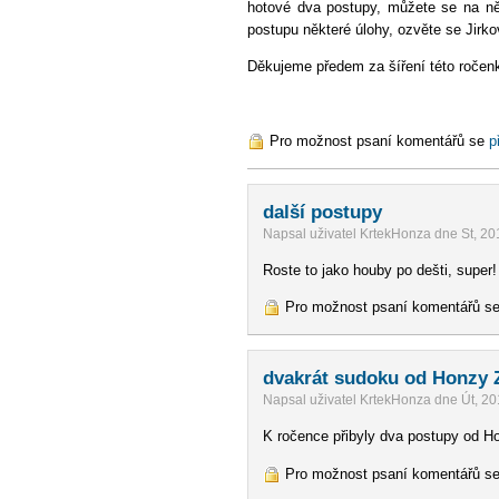
hotové dva postupy, můžete se na n
postupu některé úlohy, ozvěte se Jirkov
Děkujeme předem za šíření této ročenk
Pro možnost psaní komentářů se
p
další postupy
Napsal uživatel KrtekHonza dne St, 20
Roste to jako houby po dešti, super!
Pro možnost psaní komentářů s
dvakrát sudoku od Honzy 
Napsal uživatel KrtekHonza dne Út, 20
K ročence přibyly dva postupy od Ho
Pro možnost psaní komentářů s