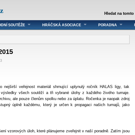
z
Hledat na tomto
DNÍ SOUTĚŽE
HRÁČSKÁ ASOCIACE
PORADNA
2015
03
 nejširší veřejnost materiál shrnující uplynulý ročník HALAS ligy, tak
 výsledky všech soutěží a tři vybrané úlohy z každého živého turnaje.
rchivu, ale pouze členům spolku nebo za úplatu. Ročenka je naopak zdroj
stupný úplně každému, který je určen k propagaci našich turnajů, jako
šení vzorových úloh, které plánujeme zveřejnit v naší poradně. Zatím jsou