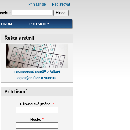
Přihlásit se
Registrovat
 webu:
FÓRUM
PRO ŠKOLY
Řešte s námi!
Dlouhodobá soutěž v řešení
logických úloh a sudoku!
Přihlášení
Uživatelské jméno:
*
Heslo:
*