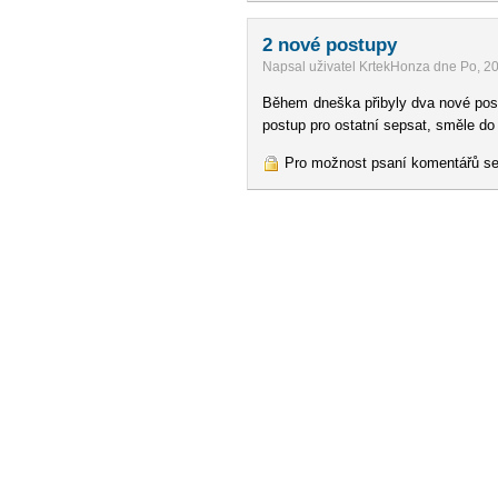
2 nové postupy
Napsal uživatel KrtekHonza dne Po, 2
Během dneška přibyly dva nové postu
postup pro ostatní sepsat, směle do
Pro možnost psaní komentářů s