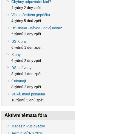
Chybný odpovědní kód?
4 týdny 2 dny zpět
Více o českém gépéčku
4 týdny 5 dnů zpět
DS shaka - návod - nový odkaz
5 týdnů 2 dny zpět
DS Klony
6 týdnů 1 den zpět
Klony
6 týdnů 2 dny zpět
DS - návody
8 týdnů 1 den zpět
Čokonajt
8 týdnů 2 dny zpět
Velká/ malá pismena
10 týdnů 5 dnů zpět
Aktivní témata fóra
Magazín Puclovačky
Termín MČRS 2026