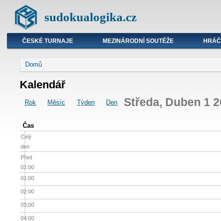
sudokualogika.cz
ČESKÉ TURNAJE
MEZINÁRODNÍ SOUTĚŽE
HRÁČ
Domů
Kalendář
Středa, Duben 1 
Rok
Měsíc
Týden
Den
Čas
Celý
den
Před
01:00
01:00
02:00
03:00
04:00