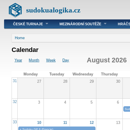
sudokualogika.cz
ČESKÉ TURNAJE
MEZINÁRODNÍ SOUTĚŽE
HRÁČS
Home
Calendar
August 2026
Year
Month
Week
Day
Monday
Tuesday
Wednesday
Thursday
31
27
28
29
30
32
3
4
5
6
Sud
33
10
11
12
13
«
Sudoku GP 8 (Francie)