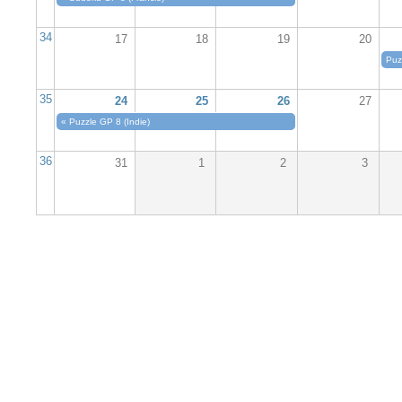
34
17
18
19
20
Puz
35
24
25
26
27
«
Puzzle GP 8 (Indie)
36
31
1
2
3