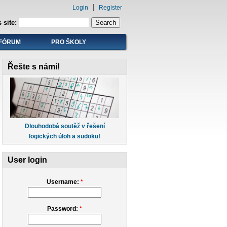
Login
Register
 site:
FÓRUM
PRO ŠKOLY
Řešte s námi!
Dlouhodobá soutěž v řešení
logických úloh a sudoku!
User login
Username:
*
Password:
*