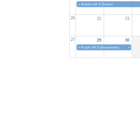
«
Sudoku GP 6 (Česko)
26
22
23
27
29
30
«
Puzzle GP 6 (Nizozemsko)
»