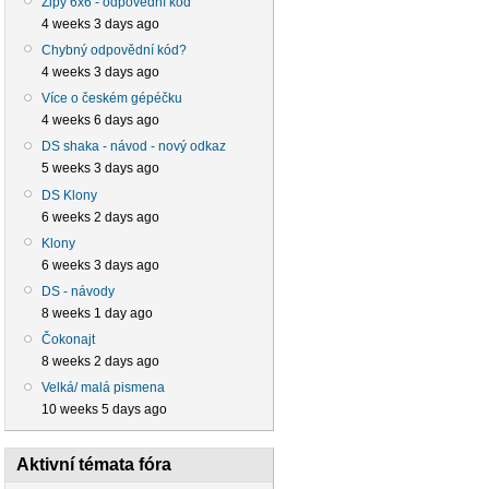
Zipy 6x6 - odpovědní kód
4 weeks 3 days ago
Chybný odpovědní kód?
4 weeks 3 days ago
Více o českém gépéčku
4 weeks 6 days ago
DS shaka - návod - nový odkaz
5 weeks 3 days ago
DS Klony
6 weeks 2 days ago
Klony
6 weeks 3 days ago
DS - návody
8 weeks 1 day ago
Čokonajt
8 weeks 2 days ago
Velká/ malá pismena
10 weeks 5 days ago
Aktivní témata fóra