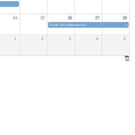
24
25
26
27
28
Puzzle GP 6 (Nizozemsko)
»
1
2
3
4
5