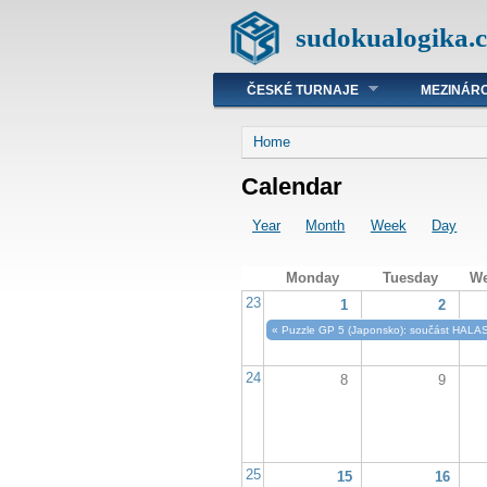
sudokualogika.c
ČESKÉ TURNAJE
MEZINÁRO
Home
Calendar
Year
Month
Week
Day
Monday
Tuesday
We
23
1
2
«
Puzzle GP 5 (Japonsko): součást HALAS
24
8
9
25
15
16