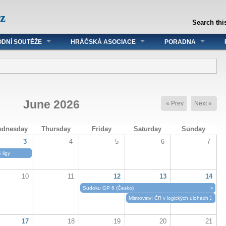
z
Search this
DNÍ SOUTĚŽE
HRÁČSKÁ ASOCIACE
PORADNA
June 2026
« Prev
Next »
dnesday
Thursday
Friday
Saturday
Sunday
3
4
5
6
7
 ligy
10
11
12
13
14
Sudoku GP 6 (Česko)
»
Mistrovství ČR v logických úlohách 2026
17
18
19
20
21