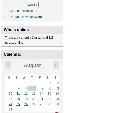
Create new account
Request new password
Who's online
There are currently
0 users
and
111
guests
online.
Calendar
August
«
»
M
T
W
T
F
S
S
1
2
3
4
5
6
7
8
9
10
11
12
13
14
15
16
17
18
19
20
21
22
23
24
25
26
27
28
29
30
31