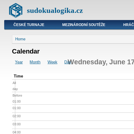
sudokualogika.cz
ČESKÉ TURNAJE
MEZINÁRODNÍ SOUTĚŽE
HRÁČ
Home
Calendar
Wednesday, June 17
Year
Month
Week
Day
Time
All
day
Before
01:00
01:00
02:00
03:00
04:00