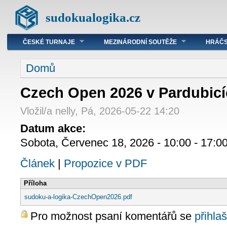
sudokualogika.cz
ČESKÉ TURNAJE
MEZINÁRODNÍ SOUTĚŽE
HRÁČS
Domů
Czech Open 2026 v Pardubic
Vložil/a nelly, Pá, 2026-05-22 14:20
Datum akce:
Sobota, Červenec 18, 2026 -
10:00
-
17:0
Článek
|
Propozice v PDF
Příloha
sudoku-a-logika-CzechOpen2026.pdf
Pro možnost psaní komentářů se
přihlaš