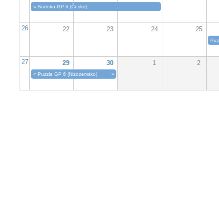
«
Sudoku GP 6 (Česko)
26
22
23
24
25
Puz
27
29
30
1
2
«
Puzzle GP 6 (Nizozemsko)
»