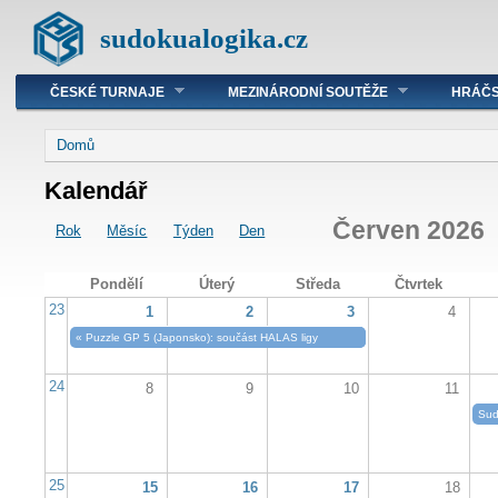
sudokualogika.cz
ČESKÉ TURNAJE
MEZINÁRODNÍ SOUTĚŽE
HRÁČS
Domů
Kalendář
Červen 2026
Rok
Měsíc
Týden
Den
Pondělí
Úterý
Středa
Čtvrtek
23
1
2
3
4
«
Puzzle GP 5 (Japonsko): součást HALAS ligy
24
8
9
10
11
Sud
25
15
16
17
18