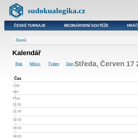
sudokualogika.cz
ČESKÉ TURNAJE
MEZINÁRODNÍ SOUTĚŽE
HRÁČ
Domů
Kalendář
Středa, Červen 17
Rok
Měsíc
Týden
Den
Čas
Celý
den
Před
01:00
01:00
02:00
03:00
04:00