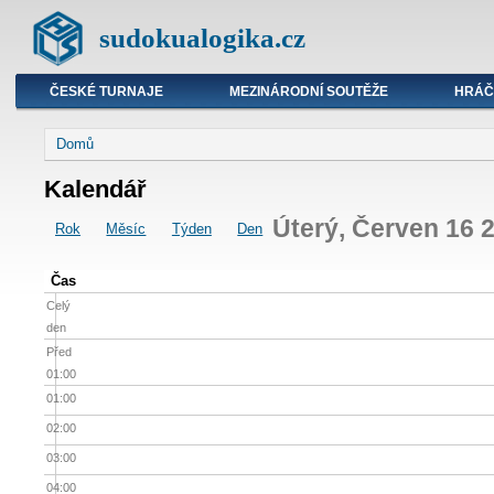
sudokualogika.cz
ČESKÉ TURNAJE
MEZINÁRODNÍ SOUTĚŽE
HRÁČ
Domů
Kalendář
Úterý, Červen 16 
Rok
Měsíc
Týden
Den
Čas
Celý
den
Před
01:00
01:00
02:00
03:00
04:00