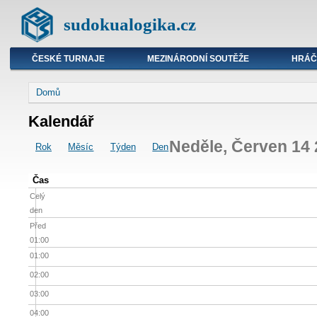
sudokualogika.cz
ČESKÉ TURNAJE
MEZINÁRODNÍ SOUTĚŽE
HRÁČ
Domů
Kalendář
Neděle, Červen 14
Rok
Měsíc
Týden
Den
Čas
Celý
den
Před
01:00
01:00
02:00
03:00
04:00