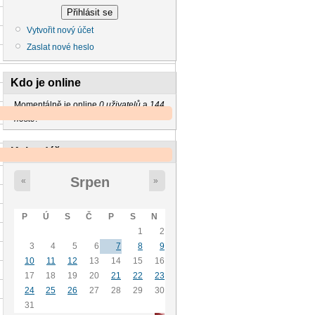
Vytvořit nový účet
Zaslat nové heslo
Kdo je online
Momentálně je online
0 uživatelů
a
144
hosté
.
Kalendář
Srpen
«
»
P
Ú
S
Č
P
S
N
1
2
3
4
5
6
7
8
9
10
11
12
13
14
15
16
17
18
19
20
21
22
23
24
25
26
27
28
29
30
31