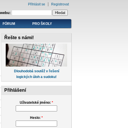
Přihlásit se
Registrovat
 webu:
FÓRUM
PRO ŠKOLY
Řešte s námi!
Dlouhodobá soutěž v řešení
logických úloh a sudoku!
Přihlášení
Uživatelské jméno:
*
Heslo:
*