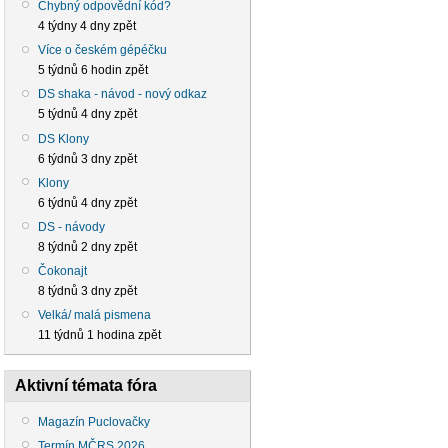
Chybný odpovědní kód?
4 týdny 4 dny zpět
Více o českém gépéčku
5 týdnů 6 hodin zpět
DS shaka - návod - nový odkaz
5 týdnů 4 dny zpět
DS Klony
6 týdnů 3 dny zpět
Klony
6 týdnů 4 dny zpět
DS - návody
8 týdnů 2 dny zpět
Čokonajt
8 týdnů 3 dny zpět
Velká/ malá pismena
11 týdnů 1 hodina zpět
Aktivní témata fóra
Magazín Puclovačky
Termín MČRS 2026