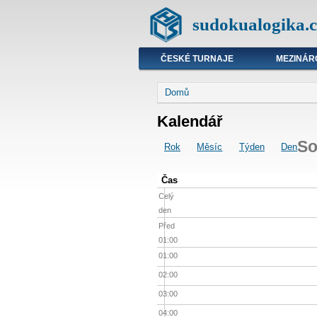
sudokualogika.c
ČESKÉ TURNAJE
MEZINÁR
Domů
Kalendář
So
Rok
Měsíc
Týden
Den
Čas
Celý
den
Před
01:00
01:00
02:00
03:00
04:00