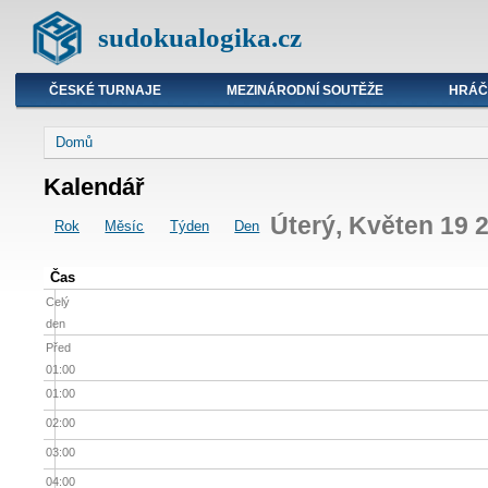
sudokualogika.cz
ČESKÉ TURNAJE
MEZINÁRODNÍ SOUTĚŽE
HRÁČ
Domů
Kalendář
Úterý, Květen 19 
Rok
Měsíc
Týden
Den
Čas
Celý
den
Před
01:00
01:00
02:00
03:00
04:00