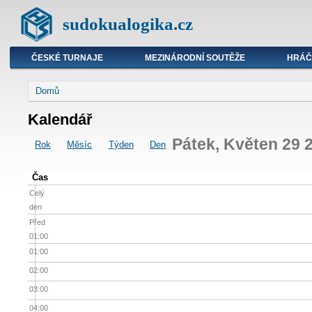
sudokualogika.cz
ČESKÉ TURNAJE
MEZINÁRODNÍ SOUTĚŽE
HRÁČ
Domů
Kalendář
Pátek, Květen 29 
Rok
Měsíc
Týden
Den
Čas
Celý
den
Před
01:00
01:00
02:00
03:00
04:00