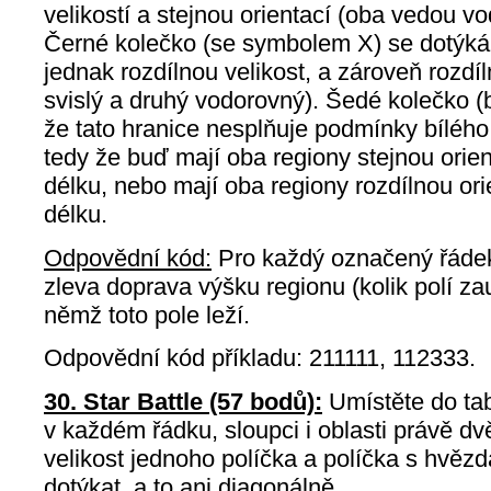
velikostí a stejnou orientací (oba vedou vo
Černé kolečko (se symbolem X) se dotýká 
jednak rozdílnou velikost, a zároveň rozdíl
svislý a druhý vodorovný). Šedé kolečko 
že tato hranice nesplňuje podmínky bílého
tedy že buď mají oba regiony stejnou orien
délku, nebo mají oba regiony rozdílnou ori
délku.
Odpovědní kód:
Pro každý označený řádek
zleva doprava výšku regionu (kolik polí za
němž toto pole leží.
Odpovědní kód příkladu: 211111, 112333.
30. Star Battle (57 bodů):
Umístěte do tab
v každém řádku, sloupci i oblasti právě d
velikost jednoho políčka a políčka s hvě
dotýkat, a to ani diagonálně.