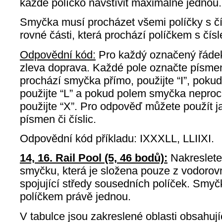
každé políčko navštívit maximálně jednou.
Smyčka musí procházet všemi políčky s čís
rovné části, která prochází políčkem s čís
Odpovědní kód:
Pro každý označený řádek
zleva doprava. Každé pole označte písm
prochází smyčka přímo, použijte “I”, pokud
použijte “L” a pokud polem smyčka neprochá
použijte “X”. Pro odpověď můžete použít ja
písmen či číslic.
Odpovědní kód příkladu: IXXXLL, LLIIXI.
14, 16. Rail Pool (5, 46 bodů):
Nakreslete 
smyčku, která je složena pouze z vodorov
spojující středy sousedních políček. Smy
políčkem právě jednou.
V tabulce jsou zakreslené oblasti obsahují