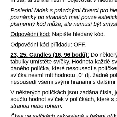
Poslední řádek s prázdnými čtverci pro hl
poznámky po stranách mají pouze estetick
písmenný kód může, ale nemusí být smysl
Odpovědní kód:
Napište hledaný kód.
Odpovědní kód příkladu: OFF.
23, 25. Candles (16, 96 bodů):
Do některý
tabulky umístěte svíčky. Hodnota každé sv
daného políčka, které nesousedí s políčk
svíčka nesmí mít hodnotu „0“ (tj. žádné po
nesousedí všemi svými hranami s dalšími p
V některých políčkách jsou zadána čísla, j
součtu hodnot svíček v políčkách, které 
stranou nebo rohem
.
Čísla ve svíčkách zakreslená v řešení př