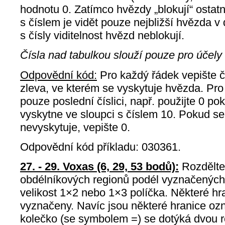
hodnotu 0. Zatímco hvězdy „blokují“ ostatn
s číslem je vidět pouze nejbližší hvězda 
s čísly viditelnost hvězd neblokují.
Čísla nad tabulkou slouží pouze pro účely
Odpovědní kód:
Pro každý řádek vepište č
zleva, ve kterém se vyskytuje hvězda. Pro 
pouze poslední číslici, např. použijte 0 p
vyskytne ve sloupci s číslem 10. Pokud s
nevyskytuje, vepište 0.
Odpovědní kód příkladu: 030361.
27. - 29. Voxas (6, 29, 53 bodů):
Rozdělte
obdélníkových regionů podél vyznačených 
velikost 1×2 nebo 1×3 políčka. Některé hra
vyznačeny. Navíc jsou některé hranice oz
kolečko (se symbolem =) se dotýká dvou r