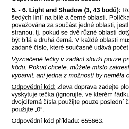
5. - 6. Light and Shadow (3, 43 bodů):
Ro
šedých liníí na bílé a černé oblasti. Políčk
považována za součást jedné oblasti, jest
stranou, tj. pokud se dvě různé oblasti dot
být bílá a druhá černá. V každé oblasti mu
zadané číslo, které současně udává počet 
Vyznačené tečky v zadání slouží pouze p
kódu. Pokud chcete, můžete místo zakresle
vybarvit, ani jedna z možností by neměla o
Odpovědní kód:
Zleva doprava zadejte ploc
vyskytuje tečka (ignorujte, ve kterém řádk
dvojciferná čísla použijte pouze poslední čís
použijte „0“.
Odpovědní kód příkladu: 655663.