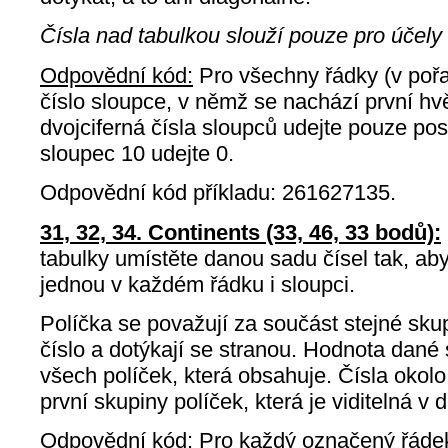
Čísla nad tabulkou slouží pouze pro účel
Odpovědní kód:
Pro všechny řádky (v pořa
číslo sloupce, v němž se nachází první hv
dvojciferná čísla sloupců udejte pouze posle
sloupec 10 udejte 0.
Odpovědní kód příkladu: 261627135.
31, 32, 34. Continents (33, 46, 33 bodů):
tabulky umístěte danou sadu čísel tak, ab
jednou v každém řádku i sloupci.
Políčka se považují za součást stejné sku
číslo a dotýkají se stranou. Hodnota dané
všech políček, která obsahuje. Čísla okolo
první skupiny políček, která je viditelná 
Odpovědní kód:
Pro každý označený řádek