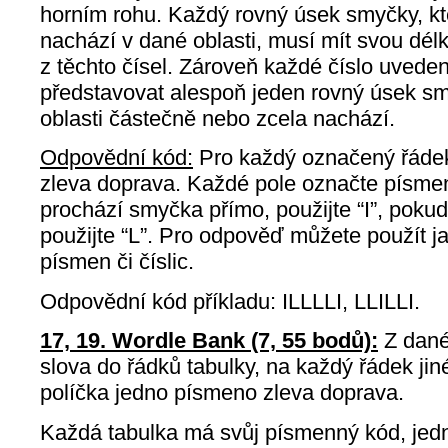
horním rohu. Každý rovný úsek smyčky, kt
nachází v dané oblasti, musí mít svou dé
z těchto čísel. Zároveň každé číslo uvede
představovat alespoň jeden rovný úsek sm
oblasti částečně nebo zcela nachází.
Odpovědní kód:
Pro každý označený řádek
zleva doprava. Každé pole označte písm
prochází smyčka přímo, použijte “I”, pokud
použijte “L”. Pro odpověď můžete použít ja
písmen či číslic.
Odpovědní kód příkladu: ILLLLI, LLILLI.
17, 19. Wordle Bank (7, 55 bodů):
Z dané
slova do řádků tabulky, na každý řádek ji
políčka jedno písmeno zleva doprava.
Každá tabulka má svůj písmenný kód, jed