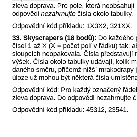
zleva doprava. Pro pole, která neobsahují 
odpovědi
nezahrnujte
čísla okolo tabulky.
Odpovědní kód příkladu: 1X3X2, 321XX.
33. Skyscrapers (18 bodů):
Do každého po
čísel 1 až X (X = počet polí v řádku) tak, a
sloupcích neopakovala. Čísla představují
výšek. Čísla okolo tabulky udávají, kolik m
daného směru, přičemž nižší mrakodrapy j
úloze už mohou být některá čísla umístěn
Odpovědní kód:
Pro každý označený řádek
zleva doprava. Do odpovědi nezahrnujte čí
Odpovědní kód příkladu: 45312, 23541.