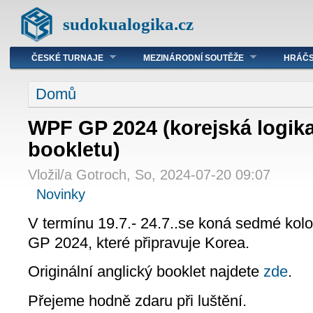
sudokualogika.cz
ČESKÉ TURNAJE
MEZINÁRODNÍ SOUTĚŽE
HRÁČS
Domů
WPF GP 2024 (korejská logika
bookletu)
Vložil/a Gotroch, So, 2024-07-20 09:07
Novinky
V termínu 19.7.- 24.7..se koná sedmé kol
GP 2024, které připravuje Korea.
Originální anglický booklet najdete
zde
.
Přejeme hodně zdaru při luštění.