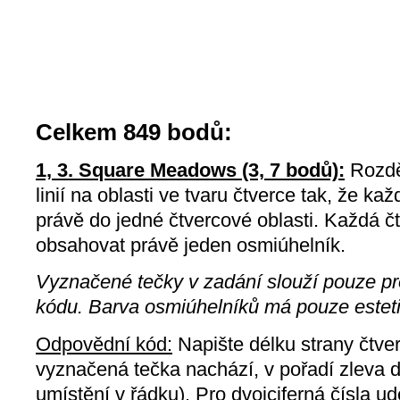
Celkem 849 bodů:
1, 3. Square Meadows (3, 7 bodů):
Rozdě
linií na oblasti ve tvaru čtverce tak, že kaž
právě do jedné čtvercové oblasti. Každá č
obsahovat právě jeden osmiúhelník.
Vyznačené tečky v zadání slouží pouze p
kódu. Barva osmiúhelníků má pouze estet
Odpovědní kód:
Napište délku strany čtve
vyznačená tečka nachází, v pořadí zleva d
umístění v řádku). Pro dvojciferná čísla u