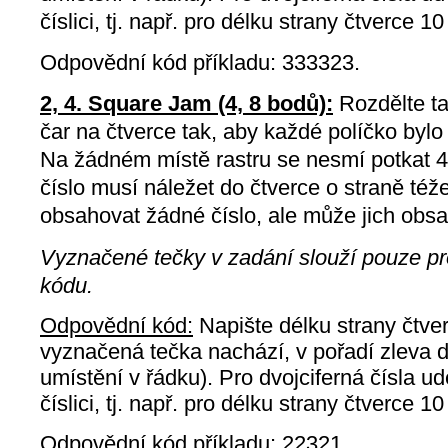
číslici, tj. např. pro délku strany čtverce 10
Odpovědní kód příkladu: 333323.
2, 4. Square Jam (4, 8 bodů):
Rozdělte t
čar na čtverce tak, aby každé políčko bylo
Na žádném místě rastru se nesmí potkat 
číslo musí náležet do čtverce o straně též
obsahovat žádné číslo, ale může jich obsah
Vyznačené tečky v zadání slouží pouze p
kódu.
Odpovědní kód:
Napište délku strany čtve
vyznačená tečka nachází, v pořadí zleva d
umístění v řádku). Pro dvojciferná čísla u
číslici, tj. např. pro délku strany čtverce 10
Odpovědní kód příkladu: 22321.