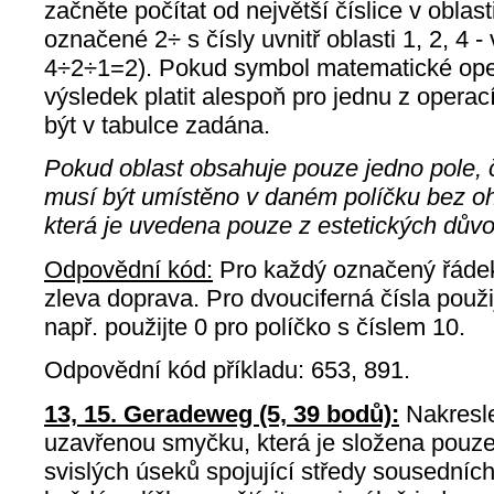
začněte počítat od největší číslice v oblasti
označené 2÷ s čísly uvnitř oblasti 1, 2, 4
4÷2÷1=2). Pokud symbol matematické ope
výsledek platit alespoň pro jednu z operac
být v tabulce zadána.
Pokud oblast obsahuje pouze jedno pole, 
musí být umístěno v daném políčku bez oh
která je uvedena pouze z estetických dův
Odpovědní kód:
Pro každý označený řádek
zleva doprava. Pro dvouciferná čísla použij
např. použijte 0 pro políčko s číslem 10.
Odpovědní kód příkladu: 653, 891.
13, 15. Geradeweg (5, 39 bodů):
Nakresle
uzavřenou smyčku, která je složena pouz
svislých úseků spojující středy sousedníc