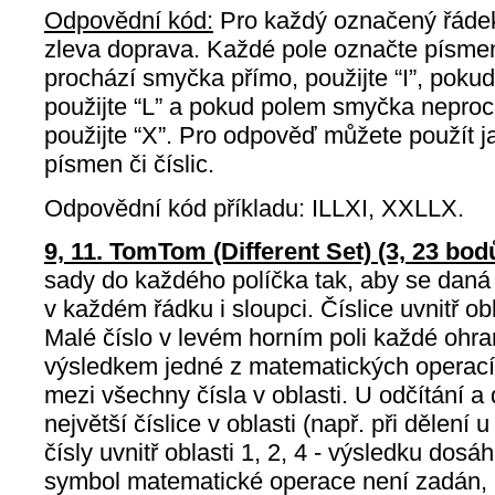
Odpovědní kód:
Pro každý označený řádek
zleva doprava. Každé pole označte písm
prochází smyčka přímo, použijte “I”, pokud
použijte “L” a pokud polem smyčka neprochá
použijte “X”. Pro odpověď můžete použít ja
písmen či číslic.
Odpovědní kód příkladu: ILLXI, XXLLX.
9, 11. TomTom (Different Set) (3, 23 bod
sady do každého políčka tak, aby se daná
v každém řádku i sloupci. Číslice uvnitř o
Malé číslo v levém horním poli každé ohran
výsledkem jedné z matematických operací (
mezi všechny čísla v oblasti. U odčítání a
největší číslice v oblasti (např. při dělení
čísly uvnitř oblasti 1, 2, 4 - výsledku d
symbol matematické operace není zadán, m