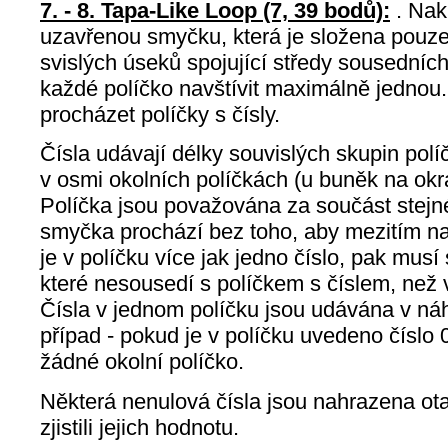
7. - 8. Tapa-Like Loop (7, 39 bodů):
.
Nakr
uzavřenou smyčku, která je složena pouz
svislých úseků spojující středy sousedníc
každé políčko navštívit maximálně jedno
procházet políčky s čísly.
Čísla udávají délky souvislých skupin po
v osmi okolních políčkách (u buněk na okra
Políčka jsou považována za součást stejné
smyčka prochází bez toho, aby mezitím nav
je v políčku více jak jedno číslo, pak musí
které nesousedí s políčkem s číslem, než v
Čísla v jednom políčku jsou udávána v ná
případ - pokud je v políčku uvedeno číslo
žádné okolní políčko.
Některá nenulová čísla jsou nahrazena ota
zjistili jejich hodnotu.