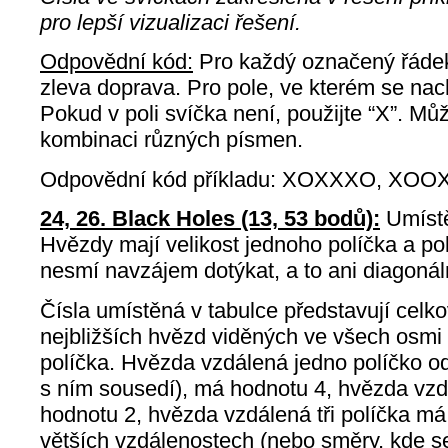
pro lepší vizualizaci řešení.
Odpovědní kód:
Pro každý označený řádek
zleva doprava. Pro pole, ve kterém se nach
Pokud v poli svíčka není, použijte “X”. Můž
kombinaci různých písmen.
Odpovědní kód příkladu: XOXXXO, XOO
24, 26. Black Holes (13, 53 bodů):
Umístě
Hvězdy mají velikost jednoho políčka a po
nesmí navzájem dotýkat, a to ani diagonál
Čísla umístěná v tabulce představují celko
nejbližších hvězd viděných ve všech osm
políčka. Hvězda vzdálená jedno políčko od 
s ním sousedí), má hodnotu 4, hvězda vz
hodnotu 2, hvězda vzdálená tři políčka m
větších vzdálenostech (nebo směry, kde s