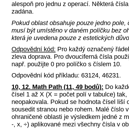
alespoň pro jednu z operací. Některá čísla
zadána.
Pokud oblast obsahuje pouze jedno pole, 
musí být umístěno v daném políčku bez oh
která je uvedena pouze z estetických dův
Odpovědní kód:
Pro každý označený řádek
zleva doprava. Pro dvouciferná čísla použij
např. použijte 0 pro políčko s číslem 10.
Odpovědní kód příkladu: 63124, 46231.
10, 12. Math Path (11, 49 bodů):
Do každé
čísel 1 až X (X = počet polí v tabulce) tak,
neopakovala. Pokud se hodnota čísel liší 
sousedit stranou nebo rohem. Malé číslo 
ohraničené oblasti je výsledkem jedné z m
-, x, ÷) aplikované mezi všechny čísla v ob