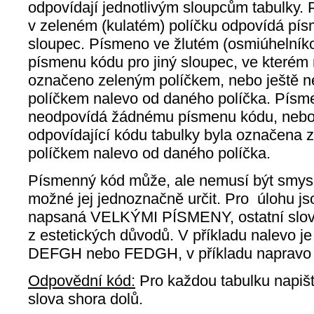
odpovídají jednotlivým sloupcům tabulky.
v zeleném (kulatém) políčku odpovídá pí
sloupec. Písmeno ve žlutém (osmiúhelník
písmenu kódu pro jiný sloupec, ve kterém
označeno zeleným políčkem, nebo ještě n
políčkem nalevo od daného políčka. Písm
neodpovídá žádnému písmenu kódu, nebo 
odpovídající kódu tabulky byla označena 
políčkem nalevo od daného políčka.
Písmenný kód může, ale nemusí být smysl
možné jej jednoznačně určit. Pro
úlohu js
napsaná VELKÝMI PÍSMENY, ostatní slov
z estetických důvodů. V příkladu nalevo 
DEFGH nebo FEDGH, v příkladu naprav
Odpovědní kód:
Pro každou tabulku napiš
slova shora dolů.