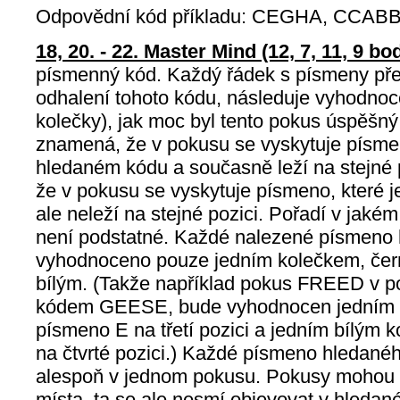
Odpovědní kód příkladu: CEGHA, CCABB
18, 20. - 22. Master Mind (12, 7, 11, 9 bo
písmenný kód. Každý řádek s písmeny pře
odhalení tohoto kódu, následuje vyhodnoce
kolečky), jak moc byl tento pokus úspěšný
znamená, že v pokusu se vyskytuje písmen
hledaném kódu a současně leží na stejné p
že v pokusu se vyskytuje písmeno, které 
ale neleží na stejné pozici. Pořadí v jaké
není podstatné. Každé nalezené písmeno 
vyhodnoceno pouze jedním kolečkem, čer
bílým. (Takže například pokus FREED v p
kódem GEESE, bude vyhodnocen jedním 
písmeno E na třetí pozici a jedním bílým
na čtvrté pozici.) Každé písmeno hledané
alespoň v jednom pokusu. Pokusy mohou 
místa, ta se ale nesmí objevovat v hled