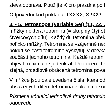
zleva doprava. Použijte X pro prázdná pol
Odpovědní kód příkladu: 1XXXX, X2X23.
3. - 5. Tetroscope (Variable Set) (11, 22,
mřížky některá tetromina (= skupiny čtyř 
čtvercových dílů). Každý díl tetromina pře
políčko mřížky. Tetromina se vzájemně ned
pokud se části tetromina vyskytují v dotýka
součástí jednoho tetromina. Každé tetrom
objevit maximálně jedenkrát. Pootočená 
stejná, zrcadlově obrácená tetromina pov
V mřížce jsou dale uvedena čísla, která od
obsazených dílem tetromina v okolních so
Písmena kódující jednotlivé druhy tetromi
odpovědi.