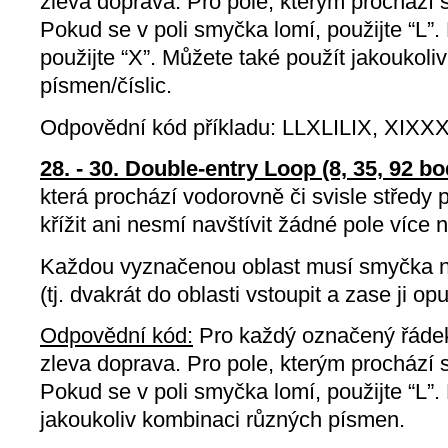
zleva doprava. Pro pole, kterým prochází s
Pokud se v poli smyčka lomí, použijte “L”
použijte “X”. Můžete také použít jakoukol
písmen/číslic.
Odpovědní kód příkladu: LLXLILIX, XIXX
28. - 30. Double-entry Loop (8, 35, 92 bo
která prochází vodorovně či svisle středy
křížit ani nesmí navštívit žádné pole více 
Každou vyznačenou oblast musí smyčka na
(tj. dvakrát do oblasti vstoupit a zase ji opus
Odpovědní kód:
Pro každý označený řádek
zleva doprava. Pro pole, kterým prochází s
Pokud se v poli smyčka lomí, použijte “L”.
jakoukoliv kombinaci různých písmen.