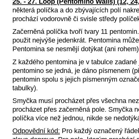
25. - 27. Loop (Pentomino Walls) (12, 24
některá políčka a do zbývajících polí nakr
prochází vodorovně či svisle středy políče
Začerněná políčka tvoří tvary 11 pentomin
použit nejvýše jedenkrát. Pentomina můžete
Pentomina se nesmějí dotýkat (ani rohem)
Z každého pentomina je v tabulce zadané j
pentomino se jedná, je dáno písmenem (př
pentomin spolu s jejich písmenným ozna
tabulky).
Smyčka musí procházet přes všechna nez
procházet přes začerněná pole. Smyčka ne
políčka více než jednou, nikde se nedotýká
Odpovědní kód:
Pro každý označený řádek