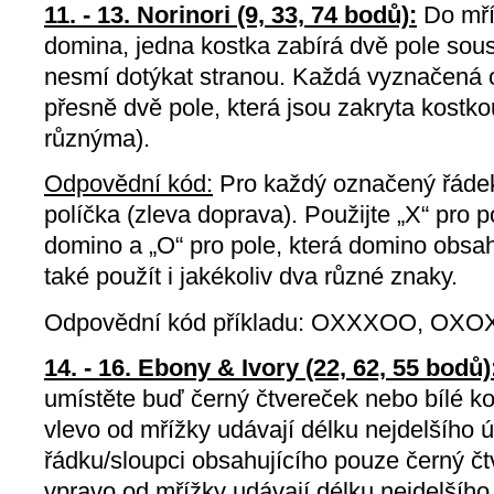
11. - 13. Norinori (9, 33, 74 bodů):
Do mří
domina, jedna kostka zabírá dvě pole sous
nesmí dotýkat stranou. Každá vyznačená 
přesně dvě pole, která jsou zakryta kost
různýma).
Odpovědní kód:
Pro každý označený řáde
políčka (zleva doprava). Použijte „X“ pro p
domino a „O“ pro pole, která domino obsa
také použít i jakékoliv dva různé znaky.
Odpovědní kód příkladu: OXXXOO, OXO
14. - 16. Ebony & Ivory (22, 62, 55 bodů)
umístěte buď černý čtvereček nebo bílé ko
vlevo od mřížky udávají délku nejdelšího
řádku/sloupci obsahujícího pouze černý čt
vpravo od mřížky udávají délku nejdelšíh