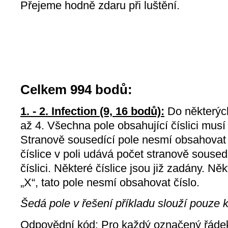
Přejeme hodně zdaru při luštění.
Celkem 994 bodů:
1. - 2. Infection (9, 16 bodů):
Do některých 
až 4. Všechna pole obsahující číslici musí
Stranově sousedící pole nesmí obsahovat s
číslice v poli udává počet stranově soused
číslici. Některé číslice jsou již zadány. N
„X“, tato pole nesmí obsahovat číslo.
Šedá pole v řešení příkladu slouží pouze k 
Odpovědní kód:
Pro každý označený řádek