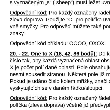
s vyznačeným „s“ („sheep“) musí ležet uvn
Odpovědní kód:
Pro každý označený řádek
zleva doprava. Použijte “O” pro políčka uv
vně smyčky. Pro odpověď můžete také použ
znaky.
Odpovědní kód příkladu: OOOO, OXOX.
20. - 22. One to X (18, 42, 86 bodů):
Do k
číslo tak, aby každá vyznačená oblast obs
X je počet polí dané oblasti. Pole obsahují
nesmí sousedit stranou. Některá pole již 
Pokud je udáno číslo kolem mřížky, značí 
vyskytujících se v daném řádku/sloupci.
Odpovědní kód:
Pro každý označený řáde
políčka (zleva doprava) včetně již předvyp