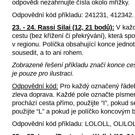
odpovědi nezahrnujte čísla okolo mřížky.
Odpovědní kód příkladu: 241231, 412342.
23. - 24. Rassi Silai (12, 21 bodů):
V každ
cestu (bez křížení či překrývání), která sp
v regionu. Políčka obsahující konce jednot
sousedit, a to ani rohem.
Zobrazené řešení příkladu značí konce ce
je pouze pro ilustraci.
Odpovědní kód:
Pro každý označený řádek
zleva doprava. Každé pole označte písm
prochází cesta přímo, použijte “I”, pokud se
použijte “L” a pokud je políčko koncovým 
Odpovědní kód příkladu: LOLOLL, OLILOL