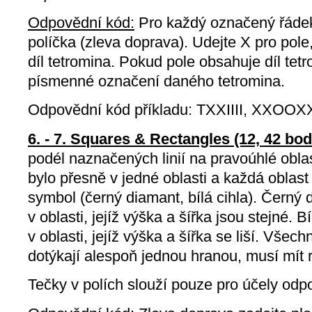
Odpovědní kód:
Pro každý označený řáde
políčka (zleva doprava). Udejte X pro pol
díl tetromina. Pokud pole obsahuje díl tetr
písmenné označení daného tetromina.
Odpovědní kód příkladu: TXXIIII, XXOOX
6. - 7. Squares & Rectangles (12, 42 bod
podél naznačených linií na pravoúhlé oblas
bylo přesně v jedné oblasti a každá oblas
symbol (černý diamant, bílá cihla). Černý
v oblasti, jejíž výška a šířka jsou stejné. 
v oblasti, jejíž výška a šířka se liší. Všech
dotýkají alespoň jednou hranou, musí mít 
Tečky v polích slouží pouze pro účely odp