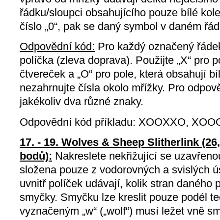
řádku/sloupci obsahujícího pouze bílé ko
číslo „0“, pak se daný symbol v daném řád
Odpovědní kód:
Pro každý označený řáde
políčka (zleva doprava). Použijte „X“ pro p
čtvereček a „O“ pro pole, která obsahují b
nezahrnujte čísla okolo mřížky. Pro odpov
jakékoliv dva různé znaky.
Odpovědní kód příkladu: XOOXXO, XOO
17. - 19. Wolves & Sheep Slitherlink (26,
bodů):
Nakreslete nekřižující se uzavřeno
složena pouze z vodorovných a svislých ú
uvnitř políček udávají, kolik stran daného 
smyčky. Smyčku lze kreslit pouze podél te
vyznačeným „w“ („wolf“) musí ležet vně sm