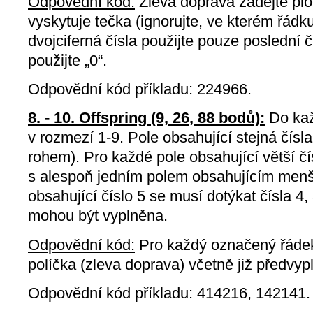
Odpovědní kód:
Zleva doprava zadejte ploc
vyskytuje tečka (ignorujte, ve kterém řádk
dvojciferná čísla použijte pouze poslední čís
použijte „0“.
Odpovědní kód příkladu: 224966.
8. - 10. Offspring (9, 26, 88 bodů):
Do kaž
v rozmezí 1-9. Pole obsahující stejná čísla
rohem). Pro každé pole obsahující větší čí
s alespoň jedním polem obsahujícím menší 
obsahující číslo 5 se musí dotýkat čísla 4, 
mohou být vyplněna.
Odpovědní kód:
Pro každý označený řáde
políčka (zleva doprava) včetně již předvyp
Odpovědní kód příkladu: 414216, 142141.