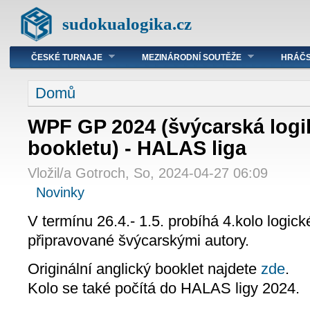
sudokualogika.cz
ČESKÉ TURNAJE
MEZINÁRODNÍ SOUTĚŽE
HRÁČS
Domů
WPF GP 2024 (švýcarská logi
bookletu) - HALAS liga
Vložil/a Gotroch, So, 2024-04-27 06:09
Novinky
V termínu 26.4.- 1.5. probíhá 4.kolo log
připravované švýcarskými autory.
Originální anglický booklet najdete
zde
.
Kolo se také počítá do HALAS ligy 2024.