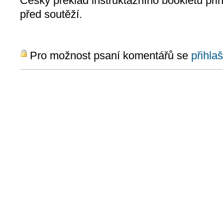
Český překlad instruktážního bookletu p
před soutěží.
Pro možnost psaní komentářů se
přihlaš