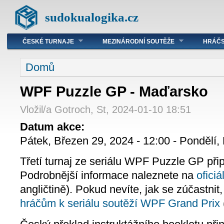
sudokualogika.cz
ČESKÉ TURNAJE
MEZINÁRODNÍ SOUTĚŽE
HRÁČS
Domů
WPF Puzzle GP - Maďarsko
Vložil/a Gotroch, St, 2024-01-10 18:51
Datum akce:
Pátek, Březen 29, 2024 - 12:00
-
Pondělí,
Třetí turnaj ze seriálu WPF Puzzle GP přip
Podrobnější informace naleznete na
ofici
angličtině). Pokud nevíte, jak se zúčastni
hráčům k seriálu soutěží WPF Grand Prix