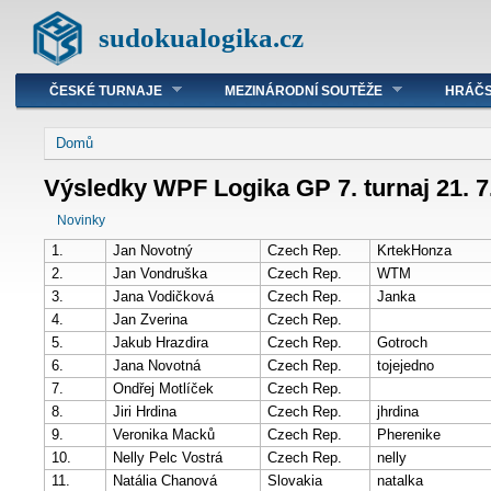
sudokualogika.cz
ČESKÉ TURNAJE
MEZINÁRODNÍ SOUTĚŽE
HRÁČS
Domů
Výsledky WPF Logika GP 7. turnaj 21. 7. 
Novinky
1.
Jan Novotný
Czech Rep.
KrtekHonza
2.
Jan Vondruška
Czech Rep.
WTM
3.
Jana Vodičková
Czech Rep.
Janka
4.
Jan Zverina
Czech Rep.
5.
Jakub Hrazdira
Czech Rep.
Gotroch
6.
Jana Novotná
Czech Rep.
tojejedno
7.
Ondřej Motlíček
Czech Rep.
8.
Jiri Hrdina
Czech Rep.
jhrdina
9.
Veronika Macků
Czech Rep.
Pherenike
10.
Nelly Pelc Vostrá
Czech Rep.
nelly
11.
Natália Chanová
Slovakia
natalka