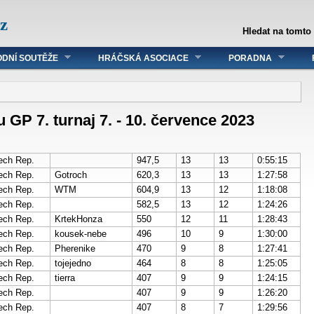
z
Hledat na tomto
DNÍ SOUTĚŽE
HRÁČSKÁ ASOCIACE
PORADNA
P 7. turnaj 7. - 10. července 2023
ech Rep.
947,5
13
13
0:55:15
ech Rep.
Gotroch
620,3
13
13
1:27:58
ech Rep.
WTM
604,9
13
12
1:18:08
ech Rep.
582,5
13
12
1:24:26
ech Rep.
KrtekHonza
550
12
11
1:28:43
ech Rep.
kousek-nebe
496
10
9
1:30:00
ech Rep.
Pherenike
470
9
8
1:27:41
ech Rep.
tojejedno
464
8
8
1:25:05
ech Rep.
tierra
407
9
9
1:24:15
ech Rep.
407
9
9
1:26:20
ech Rep.
407
8
7
1:29:56