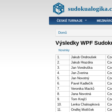
sudokualogika.c
ČESKÉ TURNAJE
MEZINÁRO
Domů
Výsledky WPF Sudoku G
Novinky
1.
Jakub Ondroušek
Cz
2.
Jakub Hrazdira
Cz
3.
Jan Vondruška
Cz
4.
Jan Zverina
Cz
5.
Jan Novotný
Cz
6.
Pavel Kadlečík
Cz
7.
Veronika Macků
Cz
8.
Jana Novotná
Cz
9.
Tom Krejčí
Cz
10.
Lenka Chaloupková
Cz
11.
Ondřej Motlíček
Cz