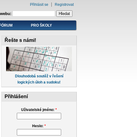
Přihlásit se
Registrovat
 webu:
FÓRUM
PRO ŠKOLY
Řešte s námi!
Dlouhodobá soutěž v řešení
logických úloh a sudoku!
Přihlášení
Uživatelské jméno:
*
Heslo:
*