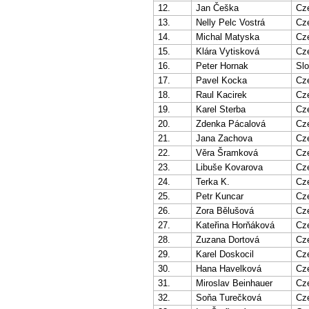
12.
Jan Češka
Cz
13.
Nelly Pelc Vostrá
Cz
14.
Michal Matyska
Cz
15.
Klára Vytisková
Cz
16.
Peter Hornak
Slo
17.
Pavel Kocka
Cz
18.
Raul Kacirek
Cz
19.
Karel Sterba
Cz
20.
Zdenka Pácalová
Cz
21.
Jana Zachova
Cz
22.
Věra Šramková
Cz
23.
Libuše Kovarova
Cz
24.
Terka K.
Cz
25.
Petr Kuncar
Cz
26.
Zora Bělušová
Cz
27.
Kateřina Horňáková
Cz
28.
Zuzana Dortová
Cz
29.
Karel Doskocil
Cz
30.
Hana Havelková
Cz
31.
Miroslav Beinhauer
Cz
32.
Soňa Turečková
Cz