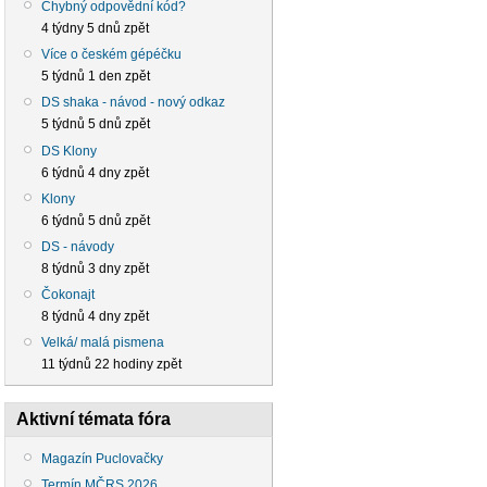
Chybný odpovědní kód?
4 týdny 5 dnů zpět
Více o českém gépéčku
5 týdnů 1 den zpět
DS shaka - návod - nový odkaz
5 týdnů 5 dnů zpět
DS Klony
6 týdnů 4 dny zpět
Klony
6 týdnů 5 dnů zpět
DS - návody
8 týdnů 3 dny zpět
Čokonajt
8 týdnů 4 dny zpět
Velká/ malá pismena
11 týdnů 22 hodiny zpět
Aktivní témata fóra
Magazín Puclovačky
Termín MČRS 2026