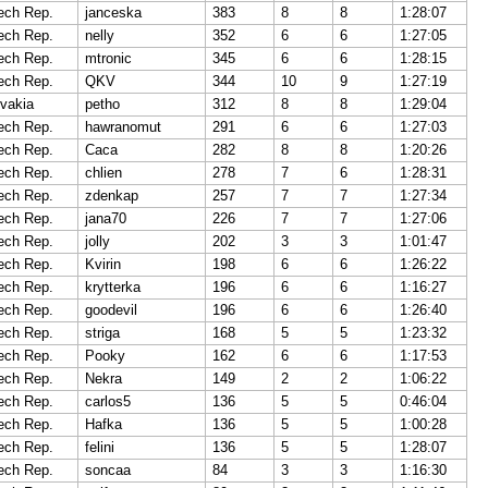
ech Rep.
janceska
383
8
8
1:28:07
ech Rep.
nelly
352
6
6
1:27:05
ech Rep.
mtronic
345
6
6
1:28:15
ech Rep.
QKV
344
10
9
1:27:19
vakia
petho
312
8
8
1:29:04
ech Rep.
hawranomut
291
6
6
1:27:03
ech Rep.
Caca
282
8
8
1:20:26
ech Rep.
chlien
278
7
6
1:28:31
ech Rep.
zdenkap
257
7
7
1:27:34
ech Rep.
jana70
226
7
7
1:27:06
ech Rep.
jolly
202
3
3
1:01:47
ech Rep.
Kvirin
198
6
6
1:26:22
ech Rep.
krytterka
196
6
6
1:16:27
ech Rep.
goodevil
196
6
6
1:26:40
ech Rep.
striga
168
5
5
1:23:32
ech Rep.
Pooky
162
6
6
1:17:53
ech Rep.
Nekra
149
2
2
1:06:22
ech Rep.
carlos5
136
5
5
0:46:04
ech Rep.
Hafka
136
5
5
1:00:28
ech Rep.
felini
136
5
5
1:28:07
ech Rep.
soncaa
84
3
3
1:16:30