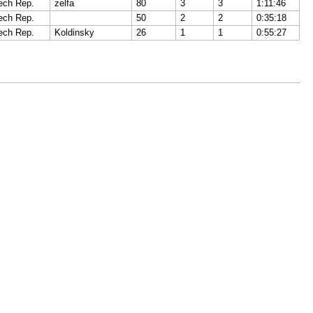
ech Rep.
zelfa
80
3
3
1:11:46
ech Rep.
50
2
2
0:35:18
ech Rep.
Koldinsky
26
1
1
0:55:27