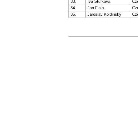
33.
Iva Štufková
Cz
34.
Jan Fiala
Cz
35.
Jaroslav Koldinský
Cz