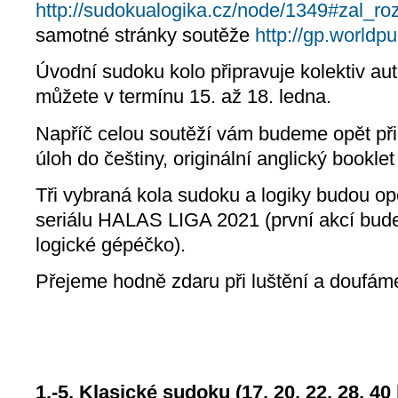
http://sudokualogika.cz/node/1349#zal_ro
samotné stránky soutěže
http://gp.worldpu
Úvodní sudoku kolo připravuje kolektiv aut
můžete v termínu 15. až 18. ledna.
Napříč celou soutěží vám budeme opět při
úloh do češtiny, originální anglický bookle
Tři vybraná kola sudoku a logiky budou o
seriálu HALAS LIGA 2021 (první akcí bude
logické gépéčko).
Přejeme hodně zdaru při luštění a doufám
1.-5. Klasické sudoku (17, 20, 22, 28, 40