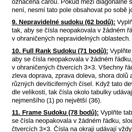
označena čárou. Pokud mezi diagonálně s
není, nesmí tato pole obsahovat po sobě jd
9. Nepravidelné sudoku (62 bodů):
Vyplň
tak, aby se čísla neopakovala v žádném řá
v ohraničených nepravidelných oblastech.
10. Full Rank Sudoku (71 bodů):
Vyplňte 
aby se čísla neopakovala v žádném řádku, 
v ohraničených čtvercích 3×3. Všechny řá
zleva doprava, zprava doleva, shora dolů a
různých devíticiferných čísel. Když tato de
dle velikosti, tak čísla okolo tabulky udávaj
nejmenšího (1) po největší (36).
11. Frame Sudoku (78 bodů):
Vyplňte tab
se čísla neopakovala v žádném řádku, slou
čtvercích 3×3. Čísla na okraji udávají vždy 