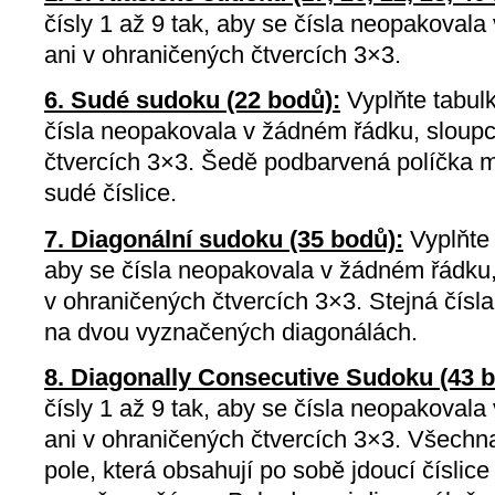
čísly 1 až 9 tak, aby se čísla neopakovala
ani v ohraničených čtvercích 3×3.
6. Sudé sudoku (22 bodů):
Vyplňte tabulk
čísla neopakovala v žádném řádku, sloupci
čtvercích 3×3. Šedě podbarvená políčka
sudé číslice.
7. Diagonální sudoku (35 bodů):
Vyplňte 
aby se čísla neopakovala v žádném řádku, 
v ohraničených čtvercích 3×3. Stejná čísl
na dvou vyznačených diagonálách.
8. Diagonally Consecutive Sudoku (43 b
čísly 1 až 9 tak, aby se čísla neopakovala
ani v ohraničených čtvercích 3×3. Všechn
pole, která obsahují po sobě jdoucí číslice (