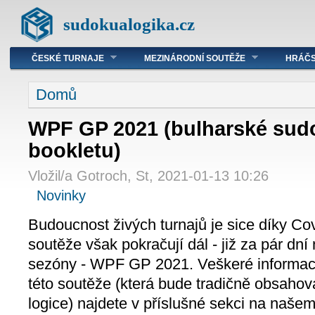
sudokualogika.cz
ČESKÉ TURNAJE
MEZINÁRODNÍ SOUTĚŽE
HRÁČS
Domů
WPF GP 2021 (bulharské sudo
bookletu)
Vložil/a Gotroch, St, 2021-01-13 10:26
Novinky
Budoucnost živých turnajů je sice díky Co
soutěže však pokračují dál - již za pár dn
sezóny - WPF GP 2021. Veškeré informace
této soutěže (která bude tradičně obsahova
logice) najdete v příslušné sekci na naše