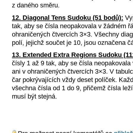
z daného směru.
12. Diagonal Tens Sudoku (51 bodů):
Vyp
tak, aby se čísla neopakovala v žádném řá
ohraničených čtvercích 3×3. Všechny diag
polí, jejichž součet je 10, jsou označena č
13. Extended Extra Regions Sudoku (11
čísly 1 až 9 tak, aby se čísla neopakovala
ani v ohraničených čtvercích 3×3. V tabul
čar pokrývajících vždy deset políček. Ka
všechna čísla od 1 do 9, přičemž čísla lež
musí být stejná.