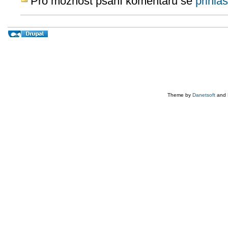
Pro možnost psaní komentářů se
přihlaš
Theme by
Danetsoft
and