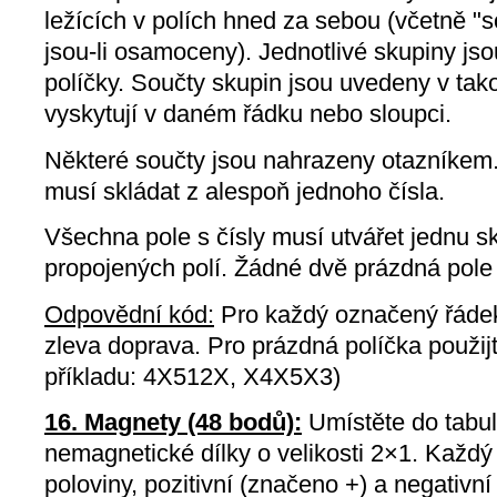
ležících v polích hned za sebou (včetně "so
jsou-li osamoceny). Jednotlivé skupiny j
políčky. Součty skupin jsou uvedeny v tak
vyskytují v daném řádku nebo sloupci.
Některé součty jsou nahrazeny otazníkem. 
musí skládat z alespoň jednoho čísla.
Všechna pole s čísly musí utvářet jednu s
propojených polí. Žádné dvě prázdná pole
Odpovědní kód:
Pro každý označený řádek
zleva doprava. Pro prázdná políčka použij
příkladu: 4X512X, X4X5X3)
16. Magnety (48 bodů):
Umístěte do tabu
nemagnetické dílky o velikosti 2×1. Každ
poloviny, pozitivní (značeno +) a negativní