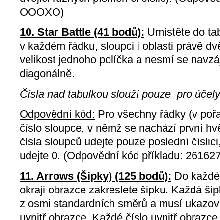
OOOXO)
10. Star Battle (41 bodů):
Umístěte do tab
v každém řádku, sloupci i oblasti právě d
velikost jednoho políčka a nesmí se navzá
diagonálně.
Čísla nad tabulkou slouží pouze pro účel
Odpovědní kód:
Pro všechny řádky (v pořa
číslo sloupce, v němž se nachází první hv
čísla sloupců udejte pouze poslední číslici,
udejte 0. (Odpovědní kód příkladu: 26162
11. Arrows (Šipky) (125 bodů):
Do každéh
okraji obrazce zakreslete šipku. Každá ši
z osmi standardních směrů a musí ukazova
uvnitř obrazce. Každé číslo uvnitř obrazce 