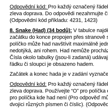
Odpovědní kód:
Pro každý označený řádek
zleva doprava. Do odpovědi nezahrnujte čí
(Odpovědní kód příkladu: 4231, 1423)
8. Snake (Had) (34 bodů):
V tabulce najdě
začátku do konce propojen přes stranově 
políčko může had navštívit maximálně je
nedotýká, ani rohem. Had nemůže procháze
Čísla okolo tabulky (jsou-li zadaná) udávaj
řádku či sloupci je obsazeno hadem.
Začátek a konec hada je v zadání vyznače
Odpovědní kód:
Pro každý označený řádek
zleva doprava. Používejte “O” pro políčk
pro políčka kde had není (Pro odpověď mů
dvojici různých písmen či číslic). (Odpov