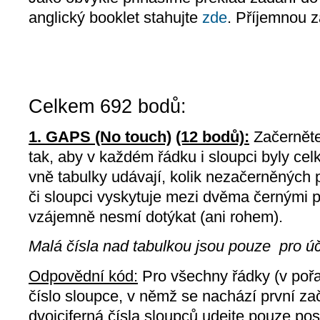
anglický booklet stahujte
zde
. Příjemnou z
Celkem 692 bodů:
1. GAPS (No touch)
(12 bodů):
Začerněte
tak, aby v každém řádku i sloupci byly cel
vně tabulky udávají, kolik nezačerněných
či sloupci vyskytuje mezi dvěma černými p
vzájemně nesmí dotýkat (ani rohem).
Malá čísla nad tabulkou jsou pouze pro 
Odpovědní kód:
Pro všechny řádky (v pořa
číslo sloupce, v němž se nachází první za
dvojciferná čísla sloupců udejte pouze posle