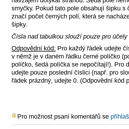
navzájem dotýkat stranou. Šedá pole nem
smyčky. Pokud tato pole obsahují šipku s č
značí počet černých polí, která se nacháze
šipky.
Čísla nad tabulkou slouží pouze pro účel
Odpovědní kód:
Pro každý řádek udejte čí
v němž je v daném řádku černé políčko (p
políčko, šedá políčka se nepočítají!). Pro 
udejte pouze poslední číslici (např. pro slo
řádek prázdný, udejte 0. (Odpovědní kód p
Pro možnost psaní komentářů se
přihlaš