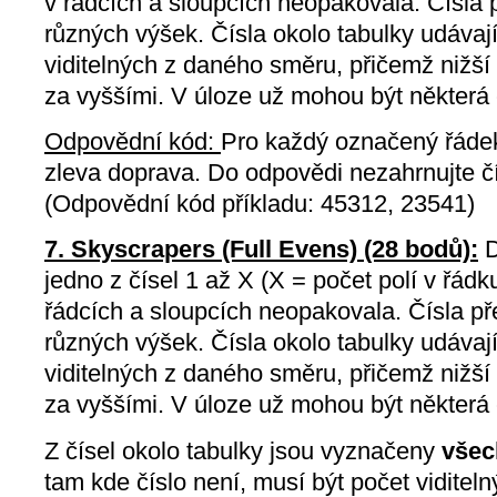
v řádcích a sloupcích neopakovala. Čísla
různých výšek. Čísla okolo tabulky udávají
viditelných z daného směru, přičemž nižší
za vyššími. V úloze už mohou být některá 
Odpovědní kód:
Pro každý označený řádek
zleva doprava. Do odpovědi nezahrnujte čí
(Odpovědní kód příkladu: 45312, 23541)
7. Skyscrapers (Full Evens) (28 bodů):
D
jedno z čísel 1 až X (X = počet polí v řádku
řádcích a sloupcích neopakovala. Čísla p
různých výšek. Čísla okolo tabulky udávají
viditelných z daného směru, přičemž nižší
za vyššími. V úloze už mohou být některá 
Z čísel okolo tabulky jsou vyznačeny
všec
tam kde číslo není, musí být počet viditel