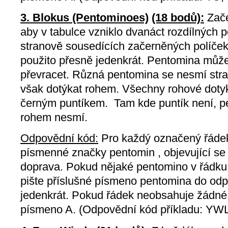
3. Blokus (Pentominoes)
(18 bodů):
Zače
aby v tabulce vzniklo dvanáct rozdílných p
stranově sousedících začerněných políček
použito přesně jedenkrát. Pentomina může
převracet. Různá pentomina se nesmí str
však dotýkat rohem. Všechny rohové doty
černým puntíkem. Tam kde puntík není, p
rohem nesmí.
Odpovědní kód:
Pro každý označený řádek,
písmenné značky pentomin , objevující se
doprava. Pokud nějaké pentomino v řádku 
pište příslušné písmeno pentomina do od
jedenkrát. Pokud řádek neobsahuje žádné
písmeno A. (Odpovědní kód příkladu: YW