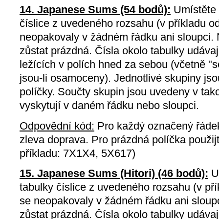
14. Japanese Sums (54 bodů):
Umístěte 
číslice z uvedeného rozsahu (v příkladu od
neopakovaly v žádném řádku ani sloupci.
zůstat prázdná. Čísla okolo tabulky udávají
ležících v polích hned za sebou (včetně "so
jsou-li osamoceny). Jednotlivé skupiny j
políčky. Součty skupin jsou uvedeny v tak
vyskytují v daném řádku nebo sloupci.
Odpovědní kód:
Pro každý označený řádek
zleva doprava. Pro prázdná políčka použij
příkladu: 7X1X4, 5X617)
15. Japanese Sums (Hitori) (46 bodů):
Um
tabulky číslice z uvedeného rozsahu (v pří
se neopakovaly v žádném řádku ani sloup
zůstat prázdná. Čísla okolo tabulky udávají