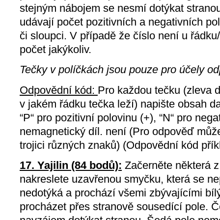
stejným nábojem se nesmí dotýkat stranou.
udávají počet pozitivních a negativních po
či sloupci. V případě že číslo není u řádk
počet jakýkoliv.
Tečky v políčkách jsou pouze pro účely od
Odpovědní kód:
Pro každou tečku (zleva d
v jakém řádku tečka leží) napište obsah d
“P“ pro pozitivní polovinu (+), “N“ pro negat
nemagnetický díl. není (Pro odpověď může
trojici různých znaků) (Odpovědní kód př
17. Yajilin (84 bodů):
Začerněte některá z 
nakreslete uzavřenou smyčku, která se ne
nedotýká a prochází všemi zbývajícími bí
procházet přes stranově sousedící pole. 