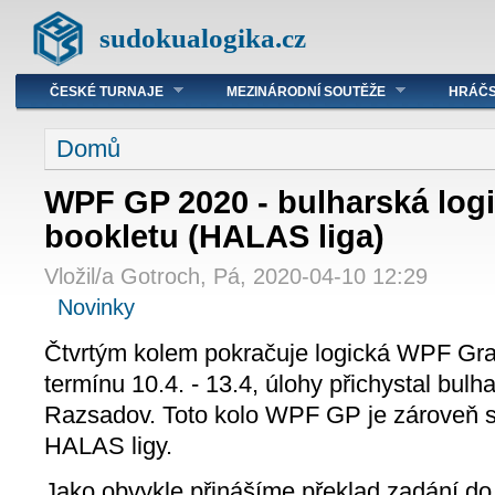
sudokualogika.cz
ČESKÉ TURNAJE
MEZINÁRODNÍ SOUTĚŽE
HRÁČS
Domů
WPF GP 2020 - bulharská logi
bookletu (HALAS liga)
Vložil/a Gotroch, Pá, 2020-04-10 12:29
Novinky
Čtvrtým kolem pokračuje logická WPF Gran
termínu 10.4. - 13.4, úlohy přichystal bul
Razsadov. Toto kolo WPF GP je zároveň so
HALAS ligy.
Jako obvykle přinášíme překlad zadání do č