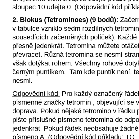
sloupec 10 udejte 0. (Odpovědní kód přík
2. Blokus (Tetrominoes)
(9 bodů):
Začern
v tabulce vzniklo sedm rozdílných tetromin
sousedících začerněných políček). Každé t
přesně jedenkrát. Tetromina můžete otáčet
převracet. Různá tetromina se nesmí stra
však dotýkat rohem. Všechny rohové doty
černým puntíkem. Tam kde puntík není, t
nesmí.
Odpovědní kód:
Pro každý označený řádek,
písmenné značky tetromin , objevující se 
doprava. Pokud nějaké tetromino v řádku p
pište příslušné písmeno tetromina do odp
jedenkrát. Pokud řádek neobsahuje žádné 
písmeno A. (Odpovědní kód příkladu: TO,