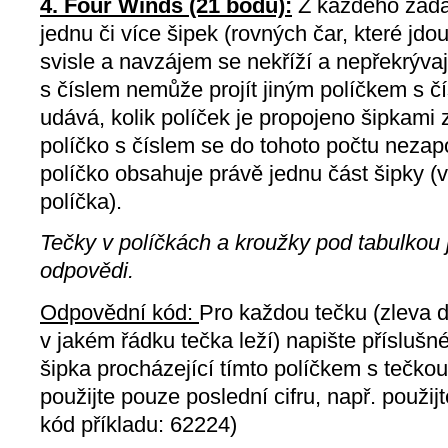
4. Four Winds (21 bodů):
Z každého zada
jednu či více šipek (rovných čar, které jd
svisle a navzájem se nekříží a nepřekrývaj
s číslem nemůže projít jiným políčkem s č
udává, kolik políček je propojeno šipkami 
políčko s číslem se do tohoto počtu neza
políčko obsahuje právě jednu část šipky (
políčka).
Tečky v políčkách a kroužky pod tabulkou 
odpovědi.
Odpovědní kód:
Pro každou tečku (zleva d
v jakém řádku tečka leží) napište příslušn
šipka procházející tímto políčkem s tečkou
použijte pouze poslední cifru, např. použij
kód příkladu: 62224)