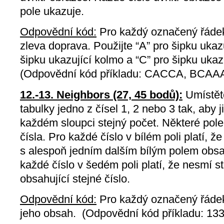
pole ukazuje.
Odpovědní kód:
Pro každý označený řádek
zleva doprava. Použijte “A” pro šipku ukazu
šipku ukazující kolmo a “C” pro šipku ukaz
(Odpovědní kód příkladu: CACCA, BCAA
12.-13. Neighbors (27, 45 bodů):
Umístět
tabulky jedno z čísel 1, 2 nebo 3 tak, aby 
každém sloupci stejný počet. Některé pol
čísla. Pro každé číslo v bílém poli platí, 
s alespoň jedním dalším bílým polem obsah
každé číslo v šedém poli platí, že nesmí 
obsahující stejné číslo.
Odpovědní kód:
Pro každý označený řádek
jeho obsah. (Odpovědní kód příkladu: 1