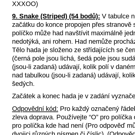
XXXOO)
9. Snake (Striped) (54 bodů):
V tabulce n
začátku do konce propojen přes stranově 
políčko může had navštívit maximálně je
nedotýká, ani rohem. Had nemůže procháze
Tělo hada je složeno ze střídajících se če
(černá pole jsou lichá, šedá pole jsou sudá
(jsou-li zadaná) udávají, kolik polí v dané
nad tabulkou (jsou-li zadaná) udávají, koli
šedých.
Začátek a konec hada je v zadání vyznače
Odpovědní kód:
Pro každý označený řádek
zleva doprava. Používejte “O” pro políčk
pro políčka kde had není (Pro odpověď mů
dvojici různých písmen či číslic). (Odpov