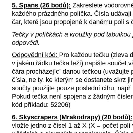
5. Spans (26 bodů):
Zakreslete vodorovné 
každého prázdného políčka. Čísla udávají
čar, které jsou propojené k danému poli s 
Tečky v políčkách a kroužky pod tabulkou 
odpovědi.
Odpovědní kód:
Pro každou tečku (zleva d
v jakém řádku tečka leží) napište součet vš
čára procházející danou tečkou (uvažujte 
čísla, ne ty, ke kterým se dostanete skrz j
součty použijte pouze poslední cifru, např.
Pokud tečka není spojena z žádným číslem
kód příkladu: 52206)
6. Skyscrapers (Mrakodrapy) (20 bodů):
vložte jedno z čísel 1 až X (X = počet polí 