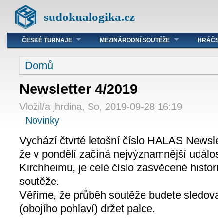
sudokualogika.cz
ČESKÉ TURNAJE
MEZINÁRODNÍ SOUTĚŽE
HRÁČS
Domů
Newsletter 4/2019
Vložil/a jhrdina, So, 2019-09-28 16:19
Novinky
Vychází čtvrté letošní číslo HALAS Newsl
že v pondělí začíná nejvýznamnější událos
Kirchheimu, je celé číslo zasvěcené histori
soutěže.
Věříme, že průběh soutěže budete sledov
(obojího pohlaví) držet palce.