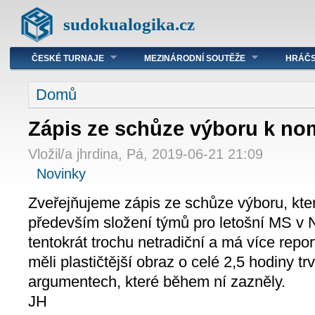
sudokualogika.cz
ČESKÉ TURNAJE
MEZINÁRODNÍ SOUTĚŽE
HRÁČS
Domů
Zápis ze schůze výboru k no
Vložil/a jhrdina, Pá, 2019-06-21 21:09
Novinky
Zveřejňujeme zápis ze schůze výboru, kter
především složení týmů pro letošní MS v 
tentokrát trochu netradiční a má více repor
měli plastičtější obraz o celé 2,5 hodiny trv
argumentech, které během ní zazněly.
JH