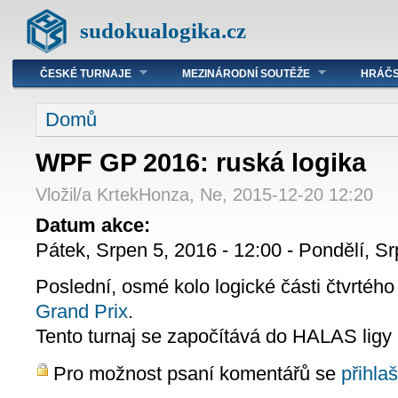
sudokualogika.cz
ČESKÉ TURNAJE
MEZINÁRODNÍ SOUTĚŽE
HRÁČS
Domů
WPF GP 2016: ruská logika
Vložil/a KrtekHonza, Ne, 2015-12-20 12:20
Datum akce:
Pátek, Srpen 5, 2016 - 12:00
-
Pondělí, Sr
Poslední, osmé kolo logické části čtvrtéh
Grand Prix
.
​Tento turnaj se započítává do HALAS ligy
Pro možnost psaní komentářů se
přihlaš