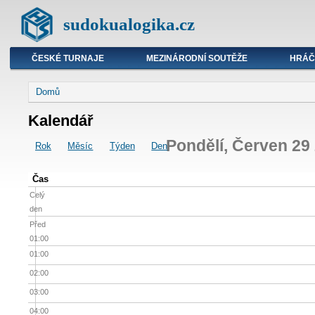
sudokualogika.cz
ČESKÉ TURNAJE
MEZINÁRODNÍ SOUTĚŽE
HRÁČ
Domů
Kalendář
Pondělí, Červen 29
Rok
Měsíc
Týden
Den
Čas
Celý
den
Před
01:00
01:00
02:00
03:00
04:00