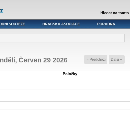
z
Hledat na tomto
ODNÍ SOUTĚŽE
HRÁČSKÁ ASOCIACE
PORADNA
ndělí, Červen 29 2026
« Předchozí
Další »
Položky