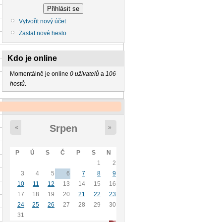
Vytvořit nový účet
Zaslat nové heslo
Kdo je online
Momentálně je online
0 uživatelů
a
106
hostů
.
Kalendář
Srpen
«
»
P
Ú
S
Č
P
S
N
1
2
3
4
5
6
7
8
9
10
11
12
13
14
15
16
17
18
19
20
21
22
23
24
25
26
27
28
29
30
31