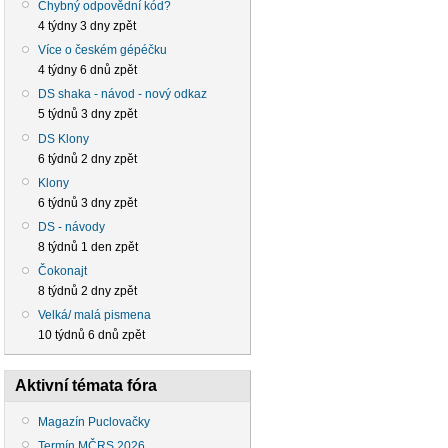
Chybný odpovědní kód?
4 týdny 3 dny zpět
Více o českém gépéčku
4 týdny 6 dnů zpět
DS shaka - návod - nový odkaz
5 týdnů 3 dny zpět
DS Klony
6 týdnů 2 dny zpět
Klony
6 týdnů 3 dny zpět
DS - návody
8 týdnů 1 den zpět
Čokonajt
8 týdnů 2 dny zpět
Velká/ malá pismena
10 týdnů 6 dnů zpět
Aktivní témata fóra
Magazín Puclovačky
Termín MČRS 2026