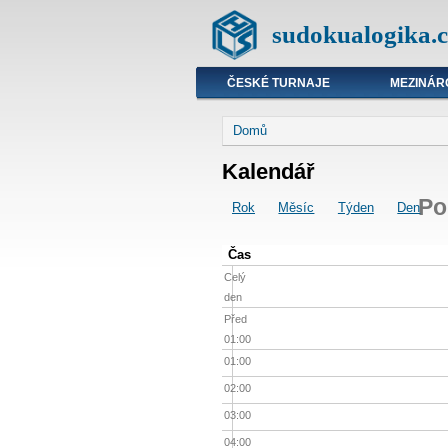
sudokualogika.c
ČESKÉ TURNAJE
MEZINÁR
Domů
Kalendář
Po
Rok
Měsíc
Týden
Den
Čas
Celý
den
Před
01:00
01:00
02:00
03:00
04:00