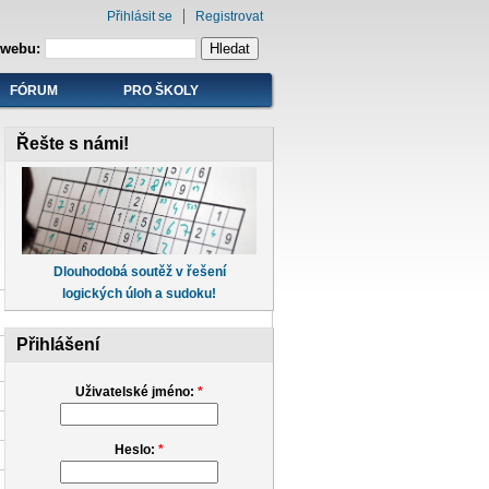
Přihlásit se
Registrovat
 webu:
FÓRUM
PRO ŠKOLY
Řešte s námi!
Dlouhodobá soutěž v řešení
logických úloh a sudoku!
Přihlášení
Uživatelské jméno:
*
Heslo:
*