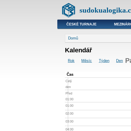
sudokualogika.c
ČESKÉ TURNAJE
MEZINÁR
Domů
Kalendář
P
Rok
Měsíc
Týden
Den
Čas
Celý
den
Před
01:00
01:00
02:00
03:00
04:00