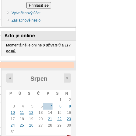
Vytvořit nový účet
Zaslat nové heslo
Kdo je online
Momentálně je online
0 uživatelů
a
117
hostů
.
Kalendář
Srpen
«
»
P
Ú
S
Č
P
S
N
1
2
3
4
5
6
7
8
9
10
11
12
13
14
15
16
17
18
19
20
21
22
23
24
25
26
27
28
29
30
31