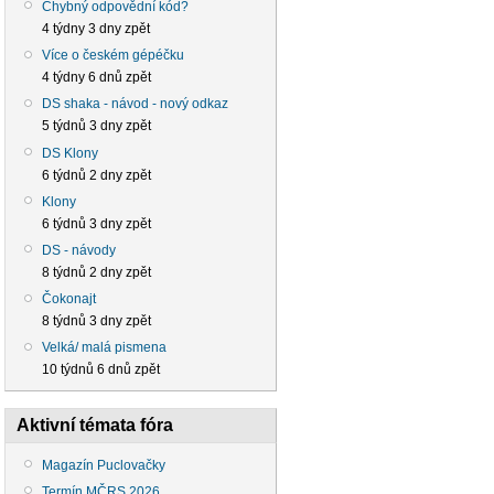
Chybný odpovědní kód?
4 týdny 3 dny zpět
Více o českém gépéčku
4 týdny 6 dnů zpět
DS shaka - návod - nový odkaz
5 týdnů 3 dny zpět
DS Klony
6 týdnů 2 dny zpět
Klony
6 týdnů 3 dny zpět
DS - návody
8 týdnů 2 dny zpět
Čokonajt
8 týdnů 3 dny zpět
Velká/ malá pismena
10 týdnů 6 dnů zpět
Aktivní témata fóra
Magazín Puclovačky
Termín MČRS 2026