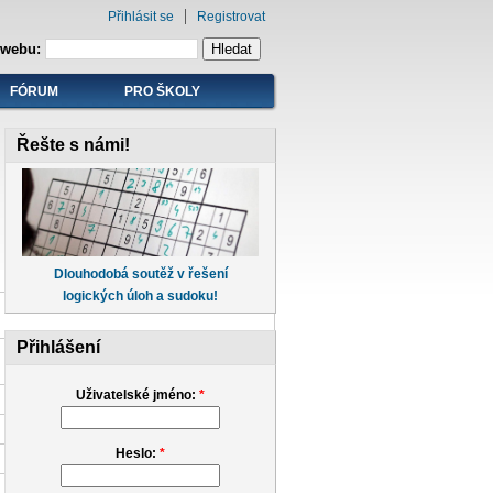
Přihlásit se
Registrovat
 webu:
FÓRUM
PRO ŠKOLY
Řešte s námi!
Dlouhodobá soutěž v řešení
logických úloh a sudoku!
Přihlášení
Uživatelské jméno:
*
Heslo:
*