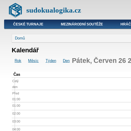
sudokualogika.cz
ČESKÉ TURNAJE
MEZINÁRODNÍ SOUTĚŽE
HRÁČ
Domů
Kalendář
Pátek, Červen 26 
Rok
Měsíc
Týden
Den
Čas
Celý
den
Před
01:00
01:00
02:00
03:00
04:00