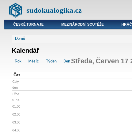
sudokualogika.cz
ČESKÉ TURNAJE
MEZINÁRODNÍ SOUTĚŽE
HRÁČ
Domů
Kalendář
Středa, Červen 17
Rok
Měsíc
Týden
Den
Čas
Celý
den
Před
01:00
01:00
02:00
03:00
04:00