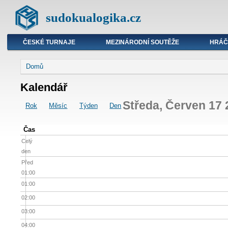
sudokualogika.cz
ČESKÉ TURNAJE
MEZINÁRODNÍ SOUTĚŽE
HRÁČ
Domů
Kalendář
Středa, Červen 17
Rok
Měsíc
Týden
Den
Čas
Celý
den
Před
01:00
01:00
02:00
03:00
04:00