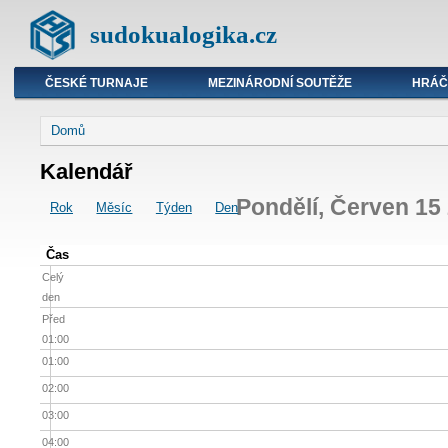
sudokualogika.cz
ČESKÉ TURNAJE
MEZINÁRODNÍ SOUTĚŽE
HRÁČ
Domů
Kalendář
Pondělí, Červen 15
Rok
Měsíc
Týden
Den
Čas
Celý
den
Před
01:00
01:00
02:00
03:00
04:00