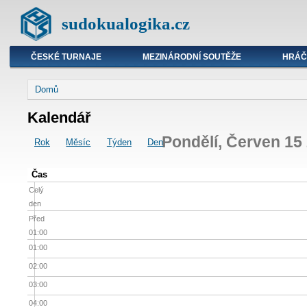
sudokualogika.cz
ČESKÉ TURNAJE
MEZINÁRODNÍ SOUTĚŽE
HRÁČ
Domů
Kalendář
Pondělí, Červen 15
Rok
Měsíc
Týden
Den
Čas
Celý
den
Před
01:00
01:00
02:00
03:00
04:00