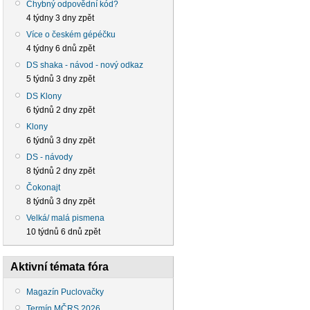
Chybný odpovědní kód?
4 týdny 3 dny zpět
Více o českém gépéčku
4 týdny 6 dnů zpět
DS shaka - návod - nový odkaz
5 týdnů 3 dny zpět
DS Klony
6 týdnů 2 dny zpět
Klony
6 týdnů 3 dny zpět
DS - návody
8 týdnů 2 dny zpět
Čokonajt
8 týdnů 3 dny zpět
Velká/ malá pismena
10 týdnů 6 dnů zpět
Aktivní témata fóra
Magazín Puclovačky
Termín MČRS 2026