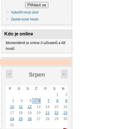
Vytvořit nový účet
Zaslat nové heslo
Kdo je online
Momentálně je online
0 uživatelů
a
68
hostů
.
Kalendář
Srpen
«
»
P
Ú
S
Č
P
S
N
1
2
3
4
5
6
7
8
9
10
11
12
13
14
15
16
17
18
19
20
21
22
23
24
25
26
27
28
29
30
31