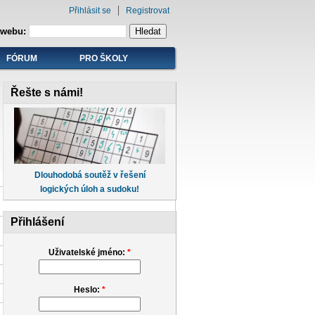
Přihlásit se
Registrovat
 webu:
FÓRUM
PRO ŠKOLY
Řešte s námi!
Dlouhodobá soutěž v řešení
logických úloh a sudoku!
Přihlášení
Uživatelské jméno:
*
Heslo:
*