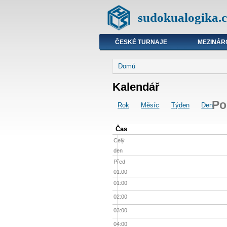
sudokualogika.c
ČESKÉ TURNAJE
MEZINÁR
Domů
Kalendář
Po
Rok
Měsíc
Týden
Den
Čas
Celý
den
Před
01:00
01:00
02:00
03:00
04:00