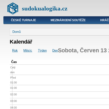
sudokualogika.cz
ČESKÉ TURNAJE
MEZINÁRODNÍ SOUTĚŽE
HRÁČ
Domů
Kalendář
Sobota, Červen 13
Rok
Měsíc
Týden
Den
Čas
Celý
den
Před
01:00
01:00
02:00
03:00
04:00