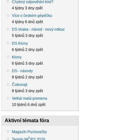
Chybný odpovědní kód?
4 týdny 3 dny zpět
Více o českém gépéčku
4 týdny 6 dnů zpět
DS shaka - návod - nový odkaz
5 týdnů 3 dny zpět
DS Klony
6 týdnů 2 dny zpět
Klony
6 týdnů 3 dny zpět
DS - návody
8 týdnů 2 dny zpět
Čokonajt
8 týdnů 3 dny zpět
Velká/ malá pismena
10 týdnů 6 dnů zpět
Aktivní témata fóra
Magazín Puclovačky
Termín MČRS 2026