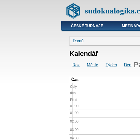
sudokualogika.c
ČESKÉ TURNAJE
MEZINÁR
Domů
Kalendář
P
Rok
Měsíc
Týden
Den
Čas
Celý
den
Před
01:00
01:00
02:00
03:00
04:00