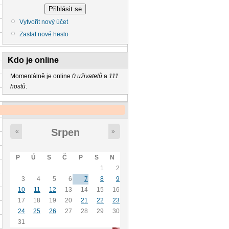
Vytvořit nový účet
Zaslat nové heslo
Kdo je online
Momentálně je online
0 uživatelů
a
111
hostů
.
Kalendář
Srpen
«
»
P
Ú
S
Č
P
S
N
1
2
3
4
5
6
7
8
9
10
11
12
13
14
15
16
17
18
19
20
21
22
23
24
25
26
27
28
29
30
31