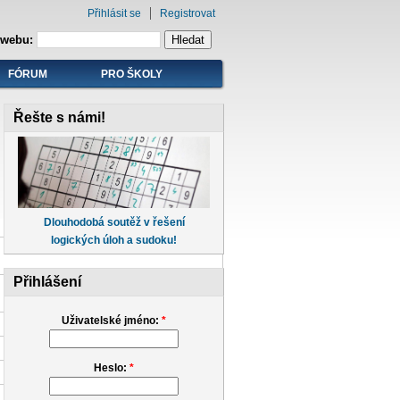
Přihlásit se
Registrovat
 webu:
FÓRUM
PRO ŠKOLY
Řešte s námi!
Dlouhodobá soutěž v řešení
logických úloh a sudoku!
Přihlášení
Uživatelské jméno:
*
Heslo:
*