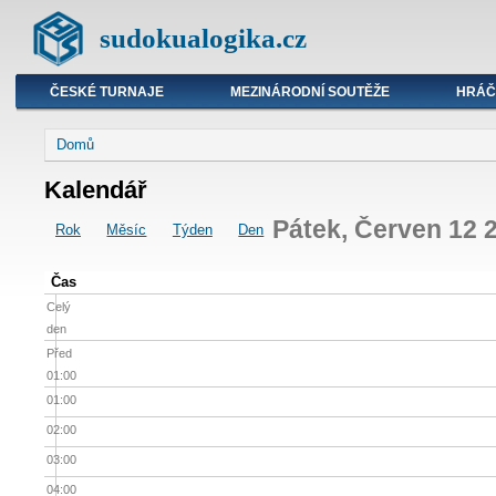
sudokualogika.cz
ČESKÉ TURNAJE
MEZINÁRODNÍ SOUTĚŽE
HRÁČ
Domů
Kalendář
Pátek, Červen 12 
Rok
Měsíc
Týden
Den
Čas
Celý
den
Před
01:00
01:00
02:00
03:00
04:00