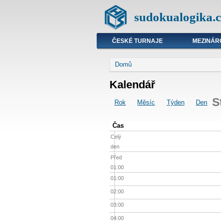
sudokualogika.c
ČESKÉ TURNAJE
MEZINÁR
Domů
Kalendář
S
Rok
Měsíc
Týden
Den
Čas
Celý
den
Před
01:00
01:00
02:00
03:00
04:00