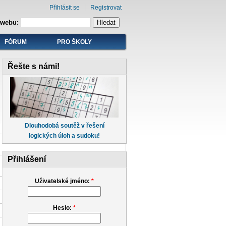
Přihlásit se
Registrovat
 webu:
FÓRUM
PRO ŠKOLY
Řešte s námi!
Dlouhodobá soutěž v řešení
logických úloh a sudoku!
Přihlášení
Uživatelské jméno:
*
Heslo:
*