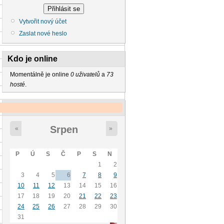
Vytvořit nový účet
Zaslat nové heslo
Kdo je online
Momentálně je online
0 uživatelů
a
73
hosté
.
Kalendář
Srpen
«
»
P
Ú
S
Č
P
S
N
1
2
3
4
5
6
7
8
9
10
11
12
13
14
15
16
17
18
19
20
21
22
23
24
25
26
27
28
29
30
31