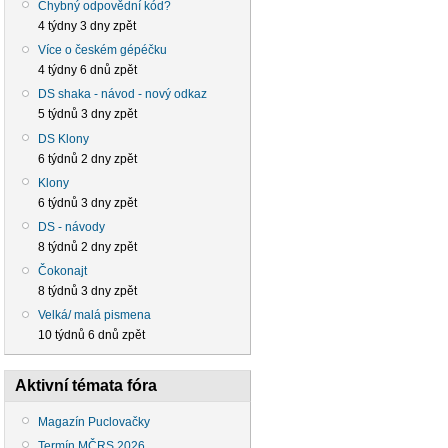
Chybný odpovědní kód?
4 týdny 3 dny zpět
Více o českém gépéčku
4 týdny 6 dnů zpět
DS shaka - návod - nový odkaz
5 týdnů 3 dny zpět
DS Klony
6 týdnů 2 dny zpět
Klony
6 týdnů 3 dny zpět
DS - návody
8 týdnů 2 dny zpět
Čokonajt
8 týdnů 3 dny zpět
Velká/ malá pismena
10 týdnů 6 dnů zpět
Aktivní témata fóra
Magazín Puclovačky
Termín MČRS 2026