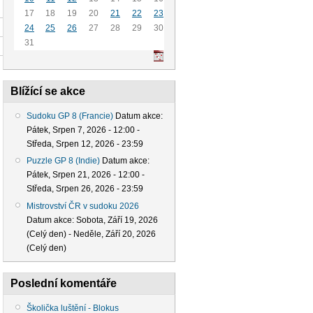
17
18
19
20
21
22
23
24
25
26
27
28
29
30
31
Blížící se akce
Sudoku GP 8 (Francie)
Datum akce:
Pátek, Srpen 7, 2026 - 12:00
-
Středa, Srpen 12, 2026 - 23:59
Puzzle GP 8 (Indie)
Datum akce:
Pátek, Srpen 21, 2026 - 12:00
-
Středa, Srpen 26, 2026 - 23:59
Mistrovství ČR v sudoku 2026
Datum akce:
Sobota, Září 19, 2026
(Celý den)
-
Neděle, Září 20, 2026
(Celý den)
Poslední komentáře
Školička luštění - Blokus