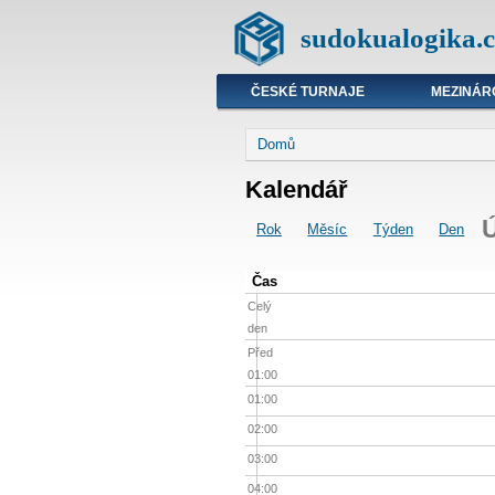
sudokualogika.c
ČESKÉ TURNAJE
MEZINÁR
Domů
Kalendář
Ú
Rok
Měsíc
Týden
Den
Čas
Celý
den
Před
01:00
01:00
02:00
03:00
04:00