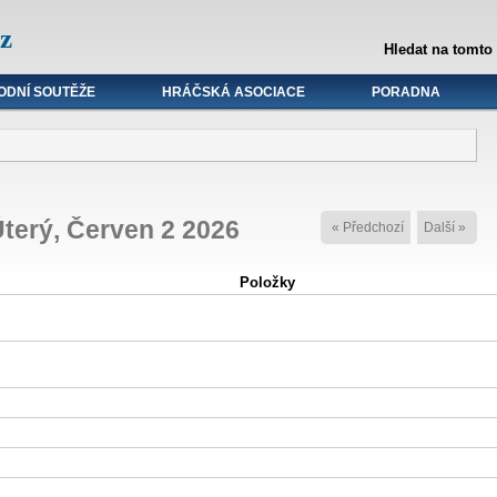
z
Hledat na tomto
ODNÍ SOUTĚŽE
HRÁČSKÁ ASOCIACE
PORADNA
terý, Červen 2 2026
« Předchozí
Další »
Položky