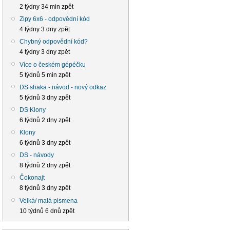
2 týdny 34 min zpět
Zipy 6x6 - odpovědní kód
4 týdny 3 dny zpět
Chybný odpovědní kód?
4 týdny 3 dny zpět
Více o českém gépéčku
5 týdnů 5 min zpět
DS shaka - návod - nový odkaz
5 týdnů 3 dny zpět
DS Klony
6 týdnů 2 dny zpět
Klony
6 týdnů 3 dny zpět
DS - návody
8 týdnů 2 dny zpět
Čokonajt
8 týdnů 3 dny zpět
Velká/ malá pismena
10 týdnů 6 dnů zpět