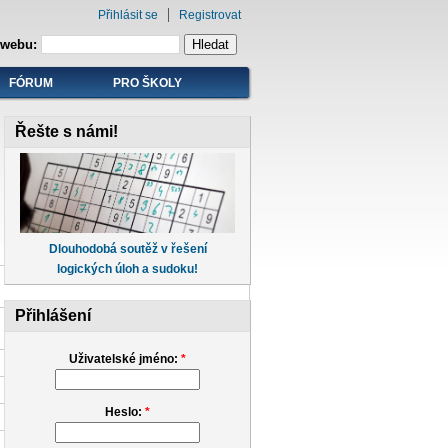
Přihlásit se
Registrovat
 webu:
FÓRUM
PRO ŠKOLY
Řešte s námi!
Dlouhodobá soutěž v řešení
logických úloh a sudoku!
Přihlášení
Uživatelské jméno:
*
Heslo:
*