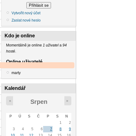
Vytvořit nový účet
Zaslat nové heslo
Kdo je online
Momentálně je online
1 uživatel
a
94
hosté
.
Online uživatelé
marty
Kalendář
Srpen
«
»
P
Ú
S
Č
P
S
N
1
2
3
4
5
6
7
8
9
10
11
12
13
14
15
16