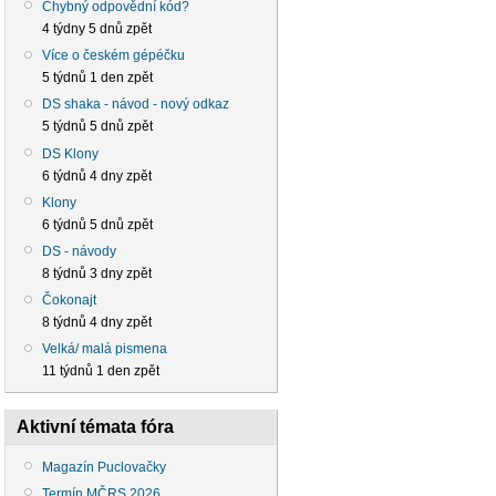
Chybný odpovědní kód?
4 týdny 5 dnů zpět
Více o českém gépéčku
5 týdnů 1 den zpět
DS shaka - návod - nový odkaz
5 týdnů 5 dnů zpět
DS Klony
6 týdnů 4 dny zpět
Klony
6 týdnů 5 dnů zpět
DS - návody
8 týdnů 3 dny zpět
Čokonajt
8 týdnů 4 dny zpět
Velká/ malá pismena
11 týdnů 1 den zpět
Aktivní témata fóra
Magazín Puclovačky
Termín MČRS 2026