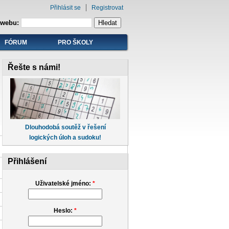
Přihlásit se
Registrovat
 webu:
FÓRUM
PRO ŠKOLY
Řešte s námi!
Dlouhodobá soutěž v řešení
logických úloh a sudoku!
Přihlášení
Uživatelské jméno:
*
Heslo:
*