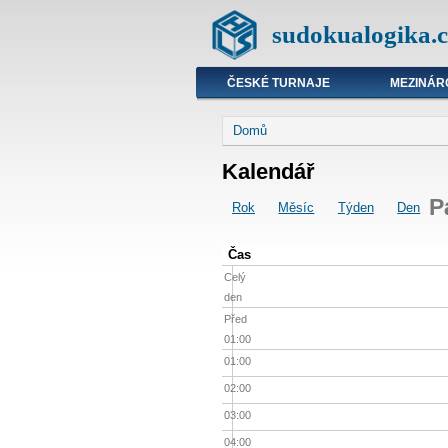
sudokualogika.c
ČESKÉ TURNAJE
MEZINÁR
Domů
Kalendář
P
Rok
Měsíc
Týden
Den
Čas
Celý
den
Před
01:00
01:00
02:00
03:00
04:00