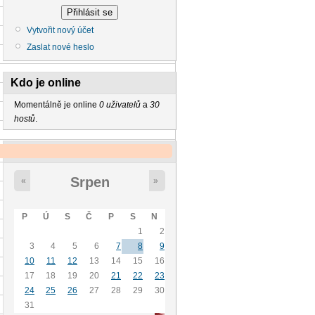
Vytvořit nový účet
Zaslat nové heslo
Kdo je online
Momentálně je online
0 uživatelů
a
30
hostů
.
Kalendář
Srpen
«
»
P
Ú
S
Č
P
S
N
1
2
3
4
5
6
7
8
9
10
11
12
13
14
15
16
17
18
19
20
21
22
23
24
25
26
27
28
29
30
31