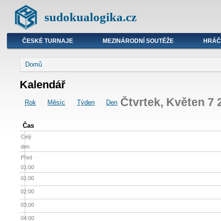
sudokualogika.cz
ČESKÉ TURNAJE
MEZINÁRODNÍ SOUTĚŽE
HRÁČ
Domů
Kalendář
Čtvrtek, Květen 7 
Rok
Měsíc
Týden
Den
Čas
Celý
den
Před
01:00
01:00
02:00
03:00
04:00