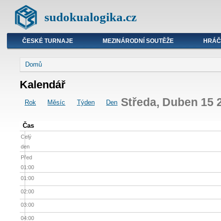
sudokualogika.cz
ČESKÉ TURNAJE
MEZINÁRODNÍ SOUTĚŽE
HRÁČ
Domů
Kalendář
Středa, Duben 15 
Rok
Měsíc
Týden
Den
Čas
Celý
den
Před
01:00
01:00
02:00
03:00
04:00