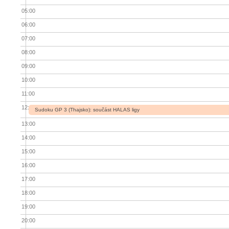
05:00
06:00
07:00
08:00
09:00
10:00
11:00
12:00
Sudoku GP 3 (Thajsko): součást HALAS ligy
13:00
14:00
15:00
16:00
17:00
18:00
19:00
20:00