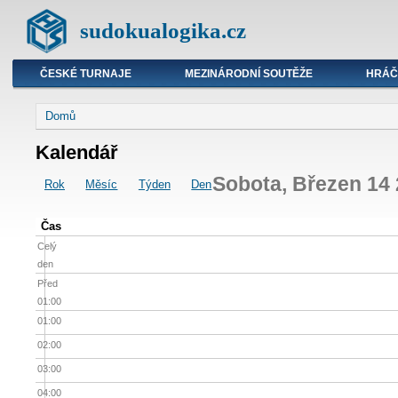
sudokualogika.cz
ČESKÉ TURNAJE
MEZINÁRODNÍ SOUTĚŽE
HRÁČ
Domů
Kalendář
Sobota, Březen 14
Rok
Měsíc
Týden
Den
Čas
Celý
den
Před
01:00
01:00
02:00
03:00
04:00