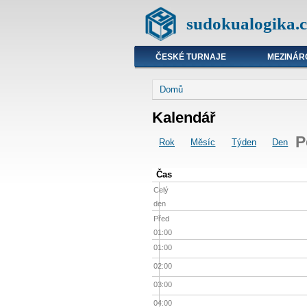
sudokualogika.c
ČESKÉ TURNAJE
MEZINÁR
Domů
Kalendář
P
Rok
Měsíc
Týden
Den
Čas
Celý
den
Před
01:00
01:00
02:00
03:00
04:00