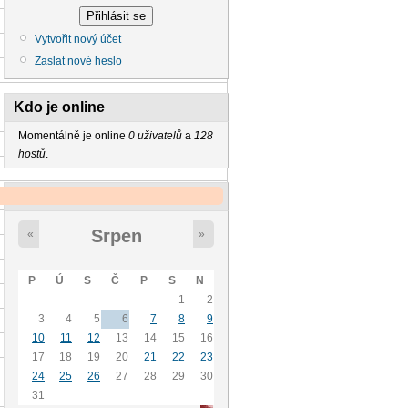
Vytvořit nový účet
Zaslat nové heslo
Kdo je online
Momentálně je online
0 uživatelů
a
128
hostů
.
Kalendář
Srpen
«
»
P
Ú
S
Č
P
S
N
1
2
3
4
5
6
7
8
9
10
11
12
13
14
15
16
17
18
19
20
21
22
23
24
25
26
27
28
29
30
31