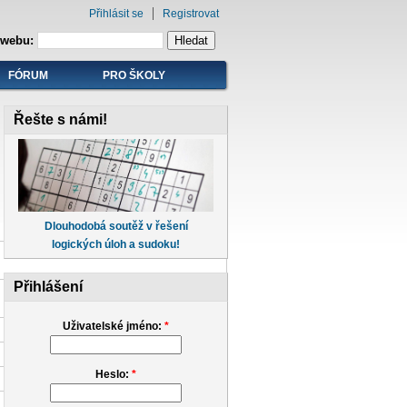
Přihlásit se
Registrovat
 webu:
FÓRUM
PRO ŠKOLY
Řešte s námi!
Dlouhodobá soutěž v řešení
logických úloh a sudoku!
Přihlášení
Uživatelské jméno:
*
Heslo:
*