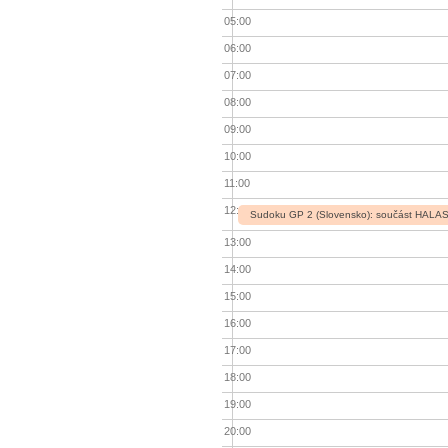
05:00
06:00
07:00
08:00
09:00
10:00
11:00
12:00
Sudoku GP 2 (Slovensko): součást HALAS 
13:00
14:00
15:00
16:00
17:00
18:00
19:00
20:00