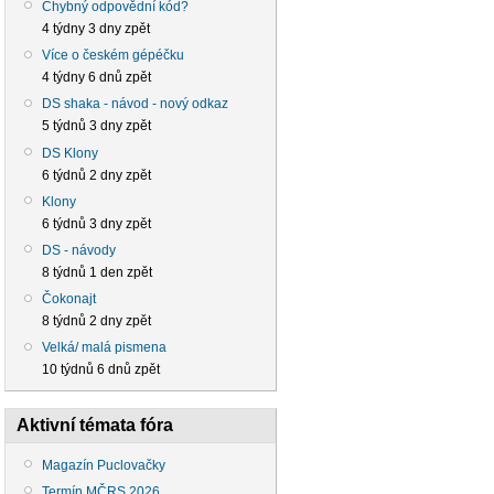
Chybný odpovědní kód?
4 týdny 3 dny zpět
Více o českém gépéčku
4 týdny 6 dnů zpět
DS shaka - návod - nový odkaz
5 týdnů 3 dny zpět
DS Klony
6 týdnů 2 dny zpět
Klony
6 týdnů 3 dny zpět
DS - návody
8 týdnů 1 den zpět
Čokonajt
8 týdnů 2 dny zpět
Velká/ malá pismena
10 týdnů 6 dnů zpět
Aktivní témata fóra
Magazín Puclovačky
Termín MČRS 2026